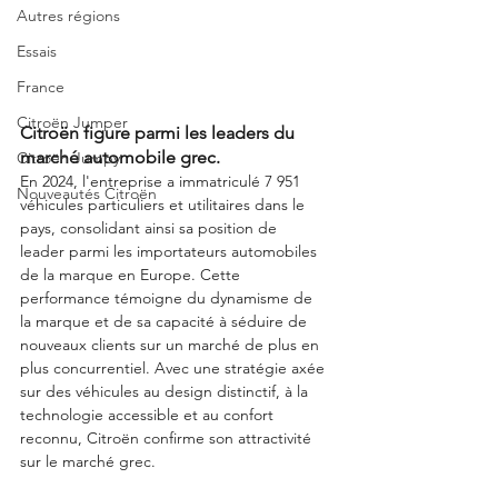
Autres régions
Essais
France
Citroën Jumper
Citroën figure parmi les leaders du 
marché automobile grec.
Citroën Jumpy
En 2024, l'entreprise a immatriculé 7 951 
Nouveautés Citroën
véhicules particuliers et utilitaires dans le 
pays, consolidant ainsi sa position de 
leader parmi les importateurs automobiles 
de la marque en Europe. Cette 
performance témoigne du dynamisme de 
la marque et de sa capacité à séduire de 
nouveaux clients sur un marché de plus en 
plus concurrentiel. Avec une stratégie axée 
sur des véhicules au design distinctif, à la 
technologie accessible et au confort 
reconnu, Citroën confirme son attractivité 
sur le marché grec.