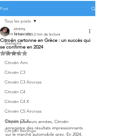
Post
Tous les posts
Jérémy
Tous les posts
13 févr. 2025
2 min de lecture
Citroën cartonne en Grèce : un succès qui
Stellantis
se confirme en 2024
Citroën
Noté NaN étoiles sur 5.
Citroën Ami
Citroën C3
Citroën C3 Aircross
Citroën C4
Citroën C4 X
Citroën C5 Aircross
Citroën C5 X
Depuis plusieurs années, Citroën 
enregistre des résultats impressionnants 
Citroën Berlingo
sur le marché automobile grec. En 2024, 