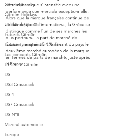
Citroën Basalt
cette dynamique s'intensifie avec une 
performance commerciale exceptionnelle. 
Citroën Holidays
Alors que la marque française continue de 
Utilitaires Citroën
se développer à l’international, la Grèce se 
distingue comme l'un de ses marchés les 
Futures Citroën
plus porteurs. La part de marché de 
Citroën y a atteint 5,4 %, faisant du pays le 
Essais et comparatifs Citroën
deuxième marché européen de la marque 
Les concepts Citroën
en termes de parts de marché, juste après 
la France.
L'histoire Citroën
DS
DS3 Crossback
DS 4
DS7 Crossback
DS N°8
Marché automobile
Europe