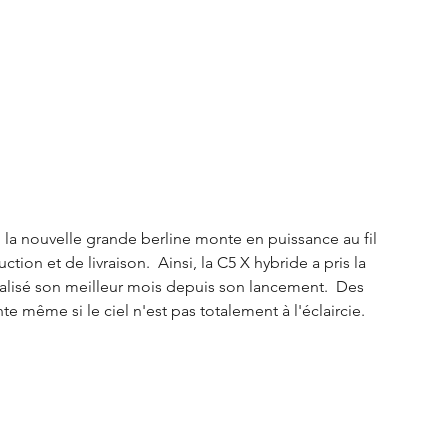
S3 Crossback
DS 4
urope
Autres régions
Nouveautés Citroën
 la nouvelle grande berline monte en puissance au fil 
ion et de livraison.  Ainsi, la C5 X hybride a pris la 
éalisé son meilleur mois depuis son lancement.  Des 
te même si le ciel n'est pas totalement à l'éclaircie. 