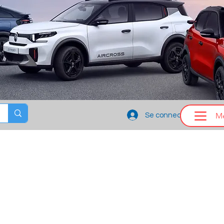
M
Se connecter