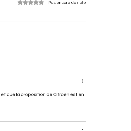
Noté 0 étoile sur 5.
Pas encore de note
 qui ont fait
[A portée de phares]
orges-Marie
Nouvelle Citroën 2CV (2028)
stoire du bras
Le retour électrique de
ré Citroën
l'icône
 et que la proposition de Citroën est en 