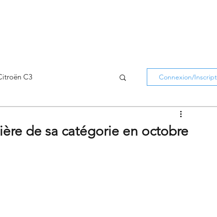
Citroën C3
Connexion/Inscript
Citroën C5 Aircross
ière de sa catégorie en octobre
Citroën Holidays
atifs Citroën