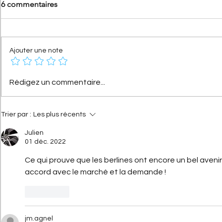
6 commentaires
Ajouter une note
[Les Citroën de compétition]
[Les hommes
Rédigez un commentaire...
Citroën 2CV Cross :
Citroën] Ge
comment elle a conquis la
Haardt : l’hi
terre
droit d’And
Trier par :
Les plus récents
Julien
01 déc. 2022
Ce qui prouve que les berlines ont encore un bel avenir
accord avec le marché et la demande ! 
J'aime
jm.agnel