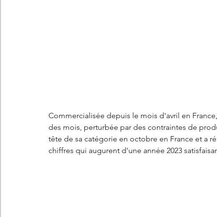
Les concepts Citroën
L'histoire Citroën
DS
D
DS7 Crossback
DS N°8
Marché automobile
E
Essais
France
Citroën Jumper
Citroën Jumpy
Commercialisée depuis le mois d'avril en France,
des mois, perturbée par des contraintes de product
tête de sa catégorie en octobre en France et a r
chiffres qui augurent d'une année 2023 satisfaisan