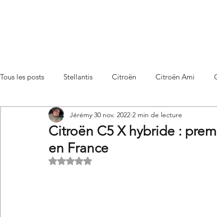
Tous les posts
Stellantis
Citroën
Citroën Ami
Jérémy
30 nov. 2022
2 min de lecture
Citroën C3 Aircross
Citroën C4
Citroën C4 X
Citroën C5 X hybride : prem
en France
Citroën C5 X
Citroën Berlingo
Citroën Basalt
Noté NaN étoiles sur 5.
Utilitaires Citroën
Futures Citroën
Essais et compar