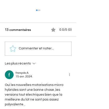
13 commentaires
0.0/5 (0)
[Les hommes qui ont fait
[A portée de pha
Commenter et noter...
Citroën] Georges-Marie
Nouvelle Citroën
Haardt : l’histoire du bras
(2028) : Le retour
droit d’André Citroën
électrique de l'i
Les plus récents
françois A
15 avr. 2024
Oui les nouvelles motorisations micro 
hybrides sont une bonne chose ,les 
versions tout électriques bien que la 
meilleure du lot ne sont pas assez 
polyvalente...