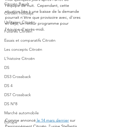
Citroën Basalt
l'équipe de nuit.  Cependant, cette 
situation liée à une baisse de la demande 
Citroën Holidays
pourrait n'être que provisoire avec, d'ores 
Utilitaires Citroën
et déjà, un retour programme pour 
l'équipe d'après-midi. 
Futures Citroën
Essais et comparatifs Citroën
Les concepts Citroën
L'histoire Citroën
DS
DS3 Crossback
DS 4
DS7 Crossback
DS N°8
Marché automobile
Comme annoncé
 le 14 mars dernier
 sur 
Europe
Passionnément Citroën, l'usine Stellantis 