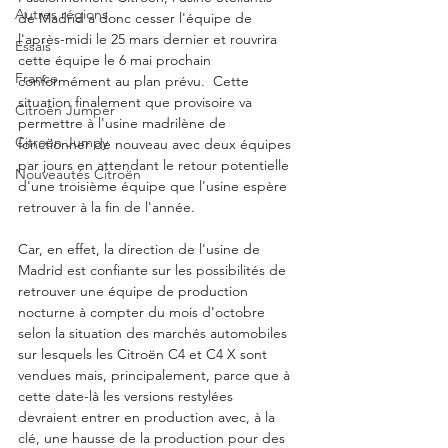
Autres régions
de Madrid a donc cesser l'équipe de 
l'après-midi le 25 mars dernier et rouvrira 
Essais
cette équipe le 6 mai prochain 
France
conformément au plan prévu.  Cette 
situation finalement que provisoire va 
Citroën Jumper
permettre à l'usine madrilène de 
Citroën Jumpy
fonctionner de nouveau avec deux équipes 
par jours en attendant le retour potentielle 
Nouveautés Citroën
d'une troisième équipe que l'usine espère 
retrouver à la fin de l'année.  
Car, en effet, la direction de l'usine de 
Madrid est confiante sur les possibilités de 
retrouver une équipe de production 
nocturne à compter du mois d'octobre 
selon la situation des marchés automobiles 
sur lesquels les Citroën C4 et C4 X sont 
vendues mais, principalement, parce que à 
cette date-là les versions restylées 
devraient entrer en production avec, à la 
clé, une hausse de la production pour des 