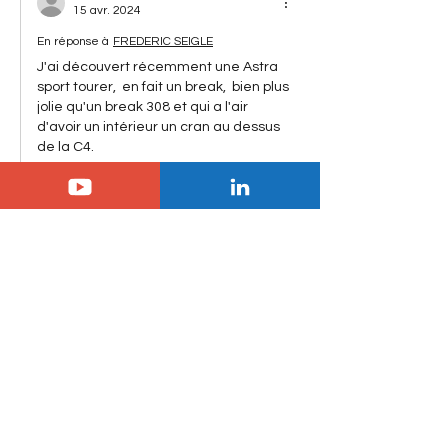
15 avr. 2024
En réponse à
FREDERIC SEIGLE
J'ai découvert récemment une Astra 
sport tourer,  en fait un break,  bien plus 
jolie qu'un break 308 et qui a l'air 
d'avoir un intérieur un cran au dessus 
de la C4.
Pour l'instant,  les images du Frontera 
comme du Milano laissent voir des 
véhicules au design plus élégant  que 
les équivalents Citroën et leurs 
panneaux pleins de plis. 
J'aime