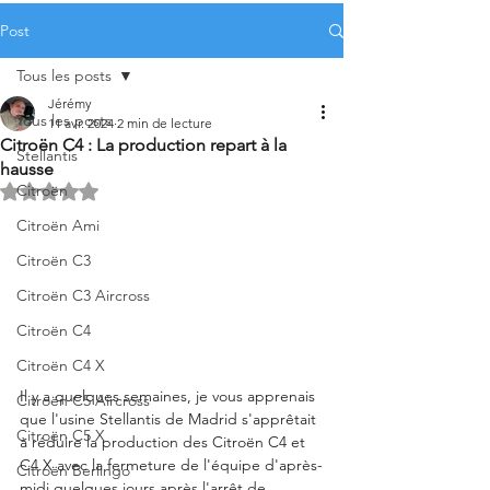
Post
Tous les posts
Jérémy
Tous les posts
11 avr. 2024
2 min de lecture
Citroën C4 : La production repart à la
Stellantis
hausse
Citroën
Noté NaN étoiles sur 5.
Citroën Ami
Citroën C3
Citroën C3 Aircross
Citroën C4
Citroën C4 X
Il y a quelques semaines, je vous apprenais 
Citroën C5 Aircross
que l'usine Stellantis de Madrid s'apprêtait 
Citroën C5 X
à réduire la production des Citroën C4 et 
C4 X avec la fermeture de l'équipe d'après-
Citroën Berlingo
midi quelques jours après l'arrêt de 