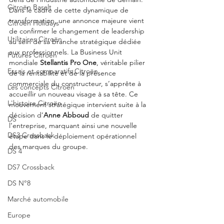
Citroën Basalt
Dans le cadre de cette dynamique de 
transformation, une annonce majeure vient 
Citroën Holidays
de confirmer le changement de leadership 
Utilitaires Citroën
au sein de sa branche stratégique dédiée 
aux professionnels. La Business Unit 
Futures Citroën
mondiale 
Stellantis Pro One
, véritable pilier 
Essais et comparatifs Citroën
de la rentabilité et de la présence 
commerciale du constructeur, s’apprête à 
Les concepts Citroën
accueillir un nouveau visage à sa tête. Ce 
L'histoire Citroën
mouvement stratégique intervient suite à la 
décision d’
Anne Abboud
 de quitter 
DS
l’entreprise, marquant ainsi une nouvelle 
DS3 Crossback
étape dans le déploiement opérationnel 
des marques du groupe.
DS 4
DS7 Crossback
DS N°8
Marché automobile
Europe