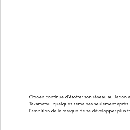
Les concepts Citroën
L'histoire Citroën
DS
D
DS7 Crossback
DS N°8
Marché automobile
E
Essais
France
Citroën Jumper
Citroën Jumpy
Citroën continue d'étoffer son réseau au Japon a
Takamatsu, quelques semaines seulement après 
l'ambition de la marque de se développer plus f