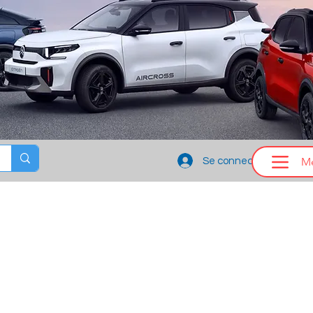
M
Se connecter