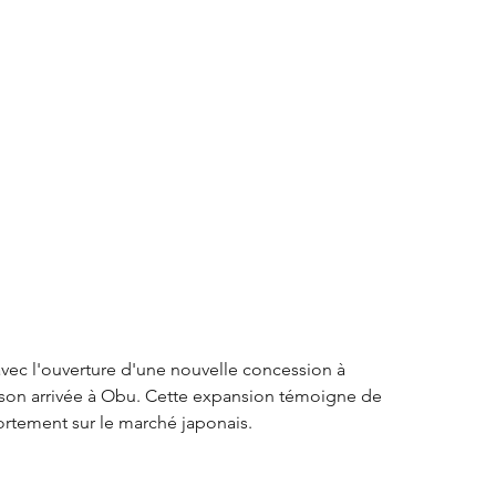
S3 Crossback
DS 4
urope
Autres régions
Nouveautés Citroën
vec l'ouverture d'une nouvelle concession à 
son arrivée à Obu. Cette expansion témoigne de 
ortement sur le marché japonais.