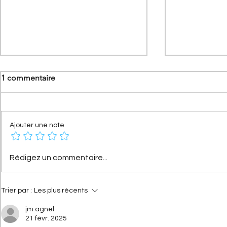
1 commentaire
Ajouter une note
[Les concepts Citroën]
[Les Citroë
Rédigez un commentaire...
Xanthia : le surprenant
monde] Baby
cabriolet haut de gamme qui
l'histoire d
fête ses 40 ans
Citroën afri
Trier par :
Les plus récents
jm.agnel
21 févr. 2025