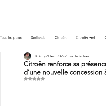
Tous les posts
Stellantis
Citroën
Citroën Ami
Jérémy
21 févr. 2025
2 min de lecture
Citroën C3 Aircross
Citroën C4
Citroën C4 X
Citroën renforce sa présenc
d'une nouvelle concession 
Citroën C5 X
Citroën Berlingo
Citroën Basalt
Noté NaN étoiles sur 5.
Utilitaires Citroën
Futures Citroën
Essais et compar