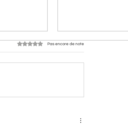
Noté 0 étoile sur 5.
Pas encore de note
n du bout du
[Les séries spéciales Citroë
 Brousse :
Citroën Méhari Azur :
e la mythique
l'histoire de la série spécial
caine
devenue mythique