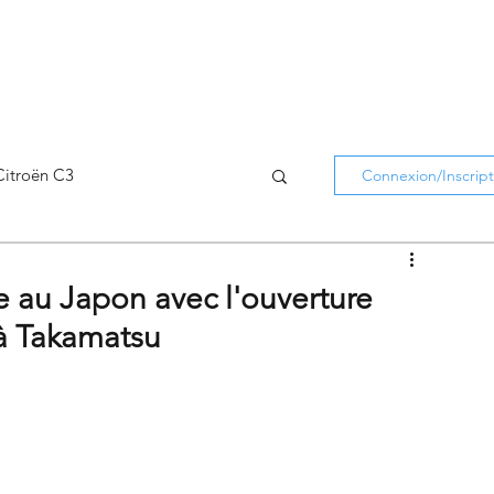
Citroën C3
Connexion/Inscript
Citroën C5 Aircross
e au Japon avec l'ouverture
à Takamatsu
Citroën Holidays
atifs Citroën