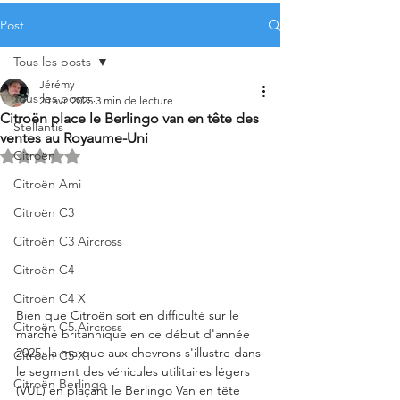
Post
Tous les posts
Jérémy
Tous les posts
20 avr. 2025
3 min de lecture
Citroën place le Berlingo van en tête des
Stellantis
ventes au Royaume-Uni
Citroën
Noté NaN étoiles sur 5.
Citroën Ami
Citroën C3
Citroën C3 Aircross
Citroën C4
Citroën C4 X
Bien que Citroën soit en difficulté sur le 
Citroën C5 Aircross
marché britannique en ce début d'année 
2025, la marque aux chevrons s'illustre dans 
Citroën C5 X
le segment des véhicules utilitaires légers 
Citroën Berlingo
(VUL) en plaçant le Berlingo Van en tête 