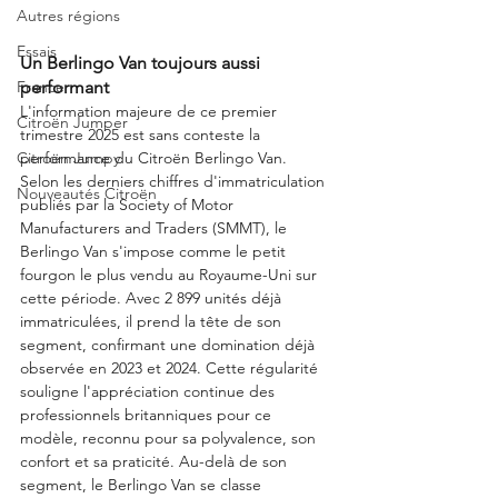
Autres régions
Essais
Un Berlingo Van toujours aussi 
France
performant
L'information majeure de ce premier 
Citroën Jumper
trimestre 2025 est sans conteste la 
Citroën Jumpy
performance du Citroën Berlingo Van. 
Selon les derniers chiffres d'immatriculation 
Nouveautés Citroën
publiés par la Society of Motor 
Manufacturers and Traders (SMMT), le 
Berlingo Van s'impose comme le petit 
fourgon le plus vendu au Royaume-Uni sur 
cette période. Avec 2 899 unités déjà 
immatriculées, il prend la tête de son 
segment, confirmant une domination déjà 
observée en 2023 et 2024. Cette régularité 
souligne l'appréciation continue des 
professionnels britanniques pour ce 
modèle, reconnu pour sa polyvalence, son 
confort et sa praticité. Au-delà de son 
segment, le Berlingo Van se classe 