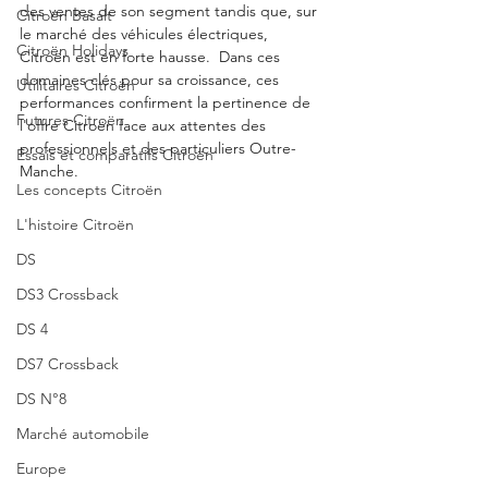
des ventes de son segment tandis que, sur 
Citroën Basalt
le marché des véhicules électriques, 
Citroën Holidays
Citroën est en forte hausse.  Dans ces 
domaines clés pour sa croissance, ces 
Utilitaires Citroën
performances confirment la pertinence de 
Futures Citroën
l'offre Citroën face aux attentes des 
professionnels et des particuliers Outre-
Essais et comparatifs Citroën
Manche.
Les concepts Citroën
L'histoire Citroën
DS
DS3 Crossback
DS 4
DS7 Crossback
DS N°8
Marché automobile
Europe