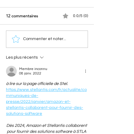
12 commentaires
0.0/5 (0)
[A portée de phares]
[Les innovations 
Commenter et noter...
Nouvelle Citroën 2CV
De l'AFIL au main
(2028) : Le retour
voie : la trajectoi
électrique de l'icône
innovation signé
Les plus récents
Membre inconnu
08 janv. 2022
à lire sur la page officielle de Stel. 
https://www.stellantis.com/fr/actualite/co
mmuniques-de-
presse/2022/janvier/amazon-et-
stellantis-collaborent-pour-fournir-des-
solutions-software
Dès 2024, Amazon et Stellantis collaborent 
pour fournir des solutions software à STLA 