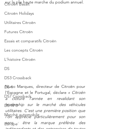
sur la plis haute marche du podium annuel. 
Citroën Basalt
Citroën Holidays
Utilitaires Citroën
Futures Citroën
Essais et comparatifs Citroën
Les concepts Citroën
L'histoire Citroën
DS
DS3 Crossback
Nuno Marques, directeur de Citroën pour 
DS 4
l'Espagne et le Portugal, déclare 
« Citroën 
DS7 Crossback
a clôturé l'année en revalidant son 
leadership sur le marché des véhicules 
DS N°8
utilitaires. C'est une première position que 
Marché automobile
l'on apprécie particulièrement pour son 
sens : être la marque préférée des 
Europe
indépendants et des entreprises de toutes 