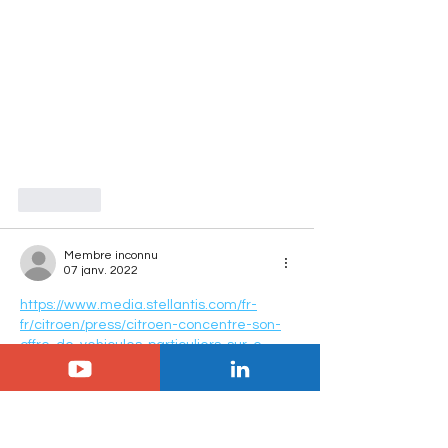
J'aime
Membre inconnu
07 janv. 2022
https://www.media.stellantis.com/fr-
fr/citroen/press/citroen-concentre-son-
offre-de-vehicules-particuliers-sur-e-
berlingo-et-e-spacetourer-pour-
accelerer-l-electrification-de-sa-
gamme
Dès janvier 2022, toute nouvelle 
commande de Berlingo ou SpaceTourer 