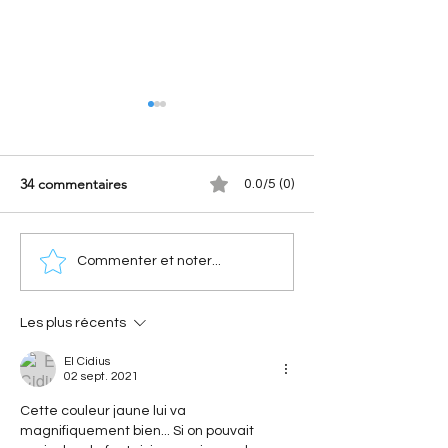
34 commentaires
0.0/5 (0)
[A portée de phares]
[Les innovations 
Commenter et noter...
Nouvelle Citroën 2CV
De l'AFIL au main
(2028) : Le retour
voie : la trajectoi
électrique de l'icône
innovation signé
Les plus récents
El Cidius
02 sept. 2021
Cette couleur jaune lui va 
magnifiquement bien... Si on pouvait  