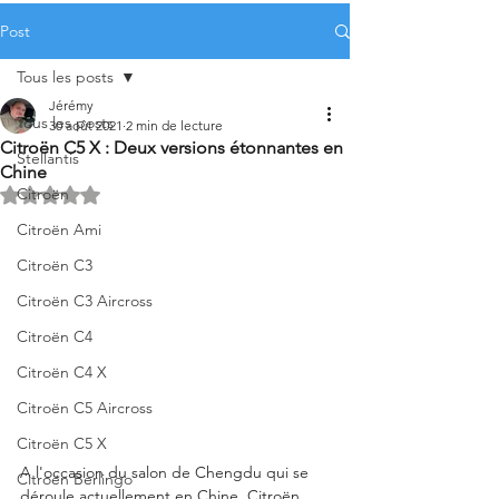
Post
Tous les posts
Jérémy
Tous les posts
30 août 2021
2 min de lecture
Citroën C5 X : Deux versions étonnantes en
Stellantis
Chine
Citroën
Noté NaN étoiles sur 5.
Citroën Ami
Citroën C3
Citroën C3 Aircross
Citroën C4
Citroën C4 X
Citroën C5 Aircross
Citroën C5 X
A l'occasion du salon de Chengdu qui se 
Citroën Berlingo
déroule actuellement en Chine, Citroën 