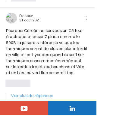
Patlabor
31 août 2021
Pourquoi Citroën ne sors pas un C5 tout 
électrique et aussi  7 place comme le 
5008, la je serais intéressé vu que les 
thermiques seront de plus en plus interdit 
en ville et les hybrides quand ils sont sur 
thermiques consommes énormément 
sur les petits trajets ou bouchons et Ville. 
et en bleu ou vert fluo se serait top.
J'aime
Voir plus de réponses
françois A
31 août 2021
En réponse à
Jérémy
Le tout electrique lorsque les batteries 
feront plus de 500 km d autoroute et 