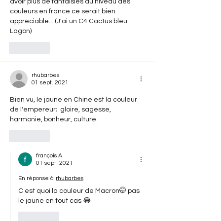
avoir plus de fantaisies au niveau des 
couleurs en france ce serait bien 
appréciable... (J'ai un C4 Cactus bleu 
Lagon) 
J'aime
rhubarbes
01 sept. 2021
Bien vu, le jaune en Chine est la couleur 
de l'empereur;  gloire, sagesse, 
harmonie, bonheur, culture. 
J'aime
françois A
01 sept. 2021
En réponse à
rhubarbes
C est quoi la couleur de Macron🤭 pas 
le jaune en tout cas 😂
J'aime