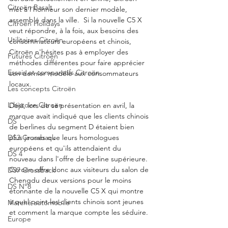
Citroën Basalt
met à l'honneur son dernier modèle, 
assemblé dans la ville.  Si la nouvelle C5 X 
Citroën Holidays
veut répondre, à la fois, aux besoins des 
Utilitaires Citroën
consommateurs européens et chinois, 
Citroën n'hésites pas à employer des 
Futures Citroën
méthodes différentes pour faire apprécier 
Essais et comparatifs Citroën
son dernier modèle aux consommateurs 
locaux. 
Les concepts Citroën
L'histoire Citroën
Déjà, lors de sa présentation en avril, la 
marque avait indiqué que les clients chinois 
DS
de berlines du segment D étaient bien 
plus jeunes que leurs homologues 
DS3 Crossback
européens et qu'ils attendaient du 
DS 4
nouveau dans l'offre de berline supérieure. 
Citroën offre donc aux visiteurs du salon de 
DS7 Crossback
Chengdu deux versions pour le moins 
DS N°8
étonnante de la nouvelle C5 X qui montre 
à quel point les clients chinois sont jeunes 
Marché automobile
et comment la marque compte les séduire. 
Europe