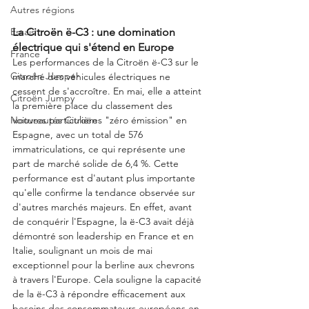
Autres régions
Essais
La Citroën ë-C3 : une domination 
électrique qui s'étend en Europe
France
Les performances de la Citroën ë-C3 sur le 
Citroën Jumper
marché des véhicules électriques ne 
cessent de s'accroître. En mai, elle a atteint 
Citroën Jumpy
la première place du classement des 
Nouveautés Citroën
voitures particulières "zéro émission" en 
Espagne, avec un total de 576 
immatriculations, ce qui représente une 
part de marché solide de 6,4 %. Cette 
performance est d'autant plus importante 
qu'elle confirme la tendance observée sur 
d'autres marchés majeurs. En effet, avant 
de conquérir l'Espagne, la ë-C3 avait déjà 
démontré son leadership en France et en 
Italie, soulignant un mois de mai 
exceptionnel pour la berline aux chevrons 
à travers l'Europe. Cela souligne la capacité 
de la ë-C3 à répondre efficacement aux 
besoins des consommateurs européens en 