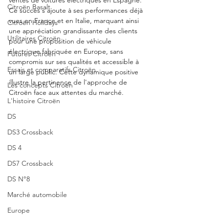
ventes de voitures électriques en Espagne. 
Citroën Basalt
Ce succès s'ajoute à ses performances déjà 
vues en France et en Italie, marquant ainsi 
Citroën Holidays
une appréciation grandissante des clients 
Utilitaires Citroën
pour une proposition de véhicule 
électrique fabriquée en Europe, sans 
Futures Citroën
compromis sur ses qualités et accessible à 
Essais et comparatifs Citroën
un large public. Cette dynamique positive 
illustre la pertinence de l'approche de 
Les concepts Citroën
Citroën face aux attentes du marché.
L'histoire Citroën
DS
DS3 Crossback
DS 4
DS7 Crossback
DS N°8
Marché automobile
Europe