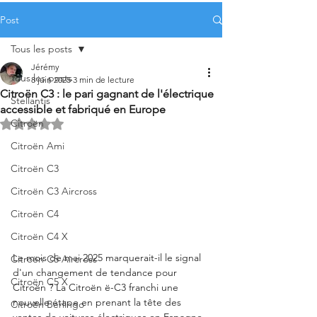
Post
Tous les posts
Jérémy
Tous les posts
8 juin 2025
3 min de lecture
Citroën C3 : le pari gagnant de l'électrique
Stellantis
accessible et fabriqué en Europe
Citroën
Noté NaN étoiles sur 5.
Citroën Ami
Citroën C3
Citroën C3 Aircross
Citroën C4
Citroën C4 X
Le mois de mai 2025 marquerait-il le signal 
Citroën C5 Aircross
d'un changement de tendance pour 
Citroën C5 X
Citroën ? La Citroën ë-C3 franchi une 
nouvelle étape en prenant la tête des 
Citroën Berlingo