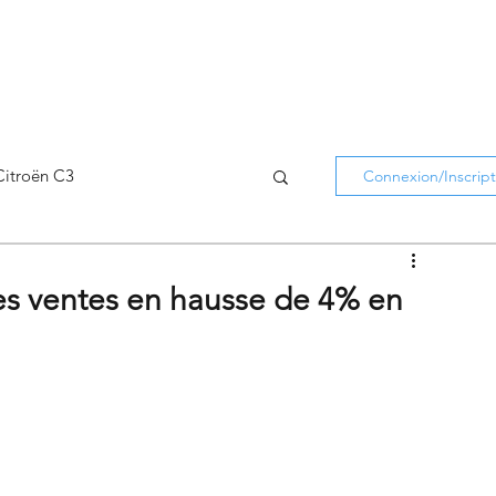
Citroën C3
Connexion/Inscript
Citroën C5 Aircross
 les ventes en hausse de 4% en
Citroën Holidays
atifs Citroën