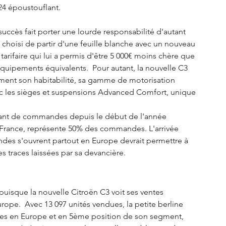
24 époustouflant. 
uccès fait porter une lourde responsabilité d'autant 
 choisi de partir d'une feuille blanche avec un nouveau 
rifaire qui lui a permis d'être 5 000€ moins chère que 
équipements équivalents.  Pour autant, la nouvelle C3 
mment son habitabilité, sa gamme de motorisation 
c les sièges et suspensions Advanced Comfort, unique 
rtant de commandes depuis le début de l'année 
 France, représente 50% des commandes. L'arrivée 
des s'ouvrent partout en Europe devrait permettre à 
s traces laissées par sa devancière. 
puisque la nouvelle Citroën C3 voit ses ventes 
pe.  Avec 13 097 unités vendues, la petite berline 
tes en Europe et en 5ème position de son segment, 