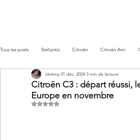
Tous les posts
Stellantis
Citroën
Citroën Ami
Jérémy
31 déc. 2024
3 min de lecture
Citroën C3 Aircross
Citroën C4
Citroën C4 X
Citroën C3 : départ réussi,
Europe en novembre
Citroën C5 X
Citroën Berlingo
Citroën Basalt
Noté NaN étoiles sur 5.
Utilitaires Citroën
Futures Citroën
Essais et compar