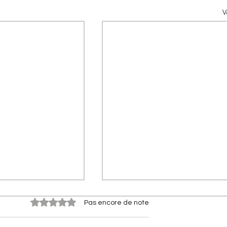
V
Noté 0 étoile sur 5.
Pas encore de note