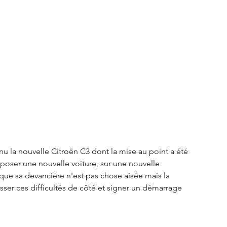
S3 Crossback
DS 4
urope
Autres régions
Nouveautés Citroën
u la nouvelle Citroën C3 dont la mise au point a été 
oposer une nouvelle voiture, sur une nouvelle 
ue sa devancière n'est pas chose aisée mais la 
ser ces difficultés de côté et signer un démarrage 