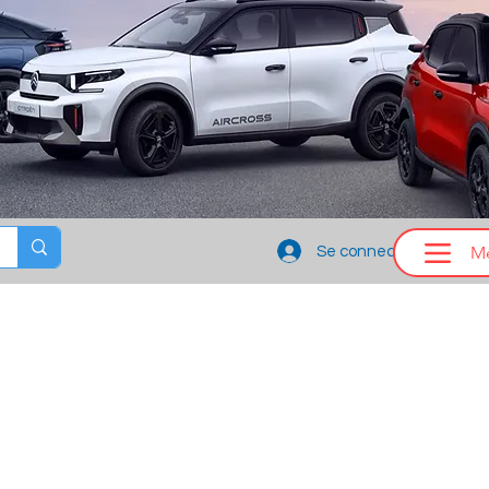
M
Se connecter