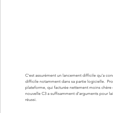
Les concepts Citroën
L'histoire Citroën
DS
D
DS7 Crossback
DS N°8
Marché automobile
E
Essais
France
Citroën Jumper
Citroën Jumpy
C'est assurément un lancement difficile qu'a conn
difficile notamment dans sa partie logicielle.  Pr
plateforme, qui facturée nettement moins chère q
nouvelle C3 a suffisamment d'arguments pour lais
réussi. 