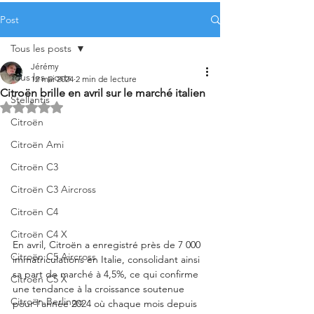
Post
Tous les posts
Jérémy
Tous les posts
12 mai 2024
2 min de lecture
Citroën brille en avril sur le marché italien
Stellantis
Noté NaN étoiles sur 5.
Citroën
Citroën Ami
Citroën C3
Citroën C3 Aircross
Citroën C4
Citroën C4 X
En avril, Citroën a enregistré près de 7 000 
Citroën C5 Aircross
immatriculations en Italie, consolidant ainsi 
sa part de marché à 4,5%, ce qui confirme 
Citroën C5 X
une tendance à la croissance soutenue 
Citroën Berlingo
pour l'année 2024 où chaque mois depuis 