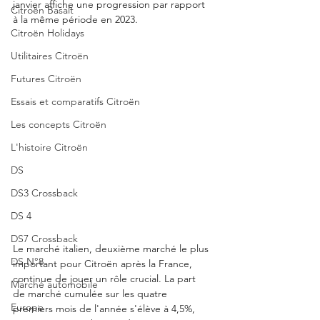
janvier affiche une progression par rapport 
Citroën Basalt
à la même période en 2023.
Citroën Holidays
Utilitaires Citroën
Futures Citroën
Essais et comparatifs Citroën
Les concepts Citroën
L'histoire Citroën
DS
DS3 Crossback
DS 4
DS7 Crossback
Le marché italien, deuxième marché le plus 
DS N°8
important pour Citroën après la France, 
continue de jouer un rôle crucial. La part 
Marché automobile
de marché cumulée sur les quatre 
Europe
premiers mois de l'année s'élève à 4,5%, 