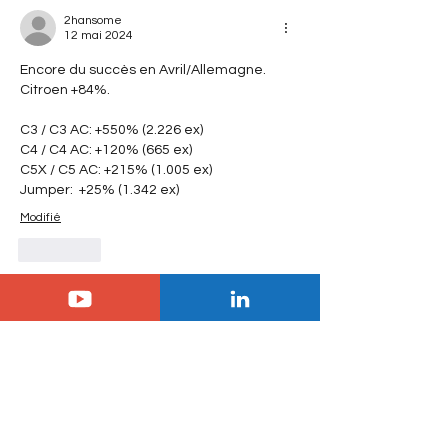
2hansome
12 mai 2024
Encore du succès en Avril/Allemagne. 
Citroen +84%.
C3 / C3 AC: +550% (2.226 ex)
C4 / C4 AC: +120% (665 ex)
C5X / C5 AC: +215% (1.005 ex)
Jumper:  +25% (1.342 ex)
Modifié
J'aime
Voir plus de réponses
Jol
13 mai 2024
En réponse à
Christian Brochard
Elle profite surtout des tarifs chez le 
mandataires , on peut avoir une 
hybride rechargeable Feel pour 30 