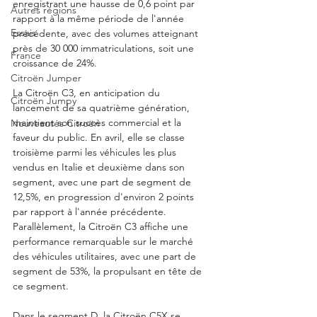
enregistrant une hausse de 0,6 point par 
Autres régions
rapport à la même période de l'année 
Essais
précédente, avec des volumes atteignant 
près de 30 000 immatriculations, soit une 
France
croissance de 24%.
Citroën Jumper
La Citroën C3, en anticipation du 
Citroën Jumpy
lancement de sa quatrième génération, 
maintient son succès commercial et la 
Nouveautés Citroën
faveur du public. En avril, elle se classe 
troisième parmi les véhicules les plus 
vendus en Italie et deuxième dans son 
segment, avec une part de segment de 
12,5%, en progression d'environ 2 points 
par rapport à l'année précédente. 
Parallèlement, la Citroën C3 affiche une 
performance remarquable sur le marché 
des véhicules utilitaires, avec une part de 
segment de 53%, la propulsant en tête de 
ce segment.
Dans le segment D, la Citroën C5X se 