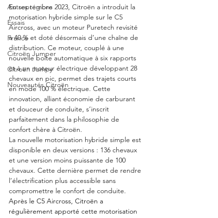
En septembre 2023, Citroën a introduit la 
Autres régions
motorisation hybride simple sur le C5 
Essais
Aircross, avec un moteur Puretech revisité 
à 40 % et doté désormais d’une chaîne de 
France
distribution. Ce moteur, couplé à une 
Citroën Jumper
nouvelle boîte automatique à six rapports 
et à un moteur électrique développant 28 
Citroën Jumpy
chevaux en pic, permet des trajets courts 
Nouveautés Citroën
en mode 100 % électrique. Cette 
innovation, alliant économie de carburant 
et douceur de conduite, s’inscrit 
parfaitement dans la philosophie de 
confort chère à Citroën.
La nouvelle motorisation hybride simple est 
disponible en deux versions : 136 chevaux 
et une version moins puissante de 100 
chevaux. Cette dernière permet de rendre 
l’électrification plus accessible sans 
compromettre le confort de conduite. 
Après le C5 Aircross, Citroën a 
régulièrement apporté cette motorisation 