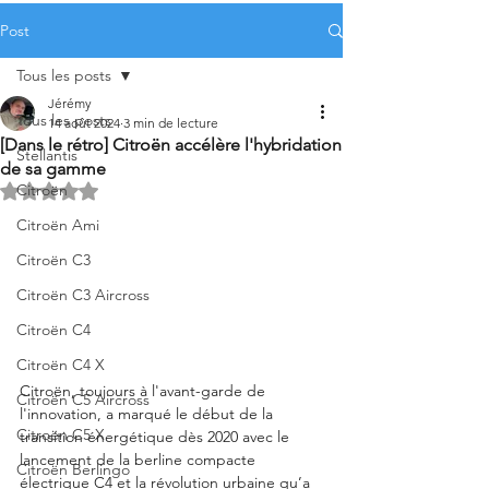
Post
Tous les posts
Jérémy
Tous les posts
14 août 2024
3 min de lecture
[Dans le rétro] Citroën accélère l'hybridation
Stellantis
de sa gamme
Citroën
Noté NaN étoiles sur 5.
Citroën Ami
Citroën C3
Citroën C3 Aircross
Citroën C4
Citroën C4 X
Citroën, toujours à l'avant-garde de 
Citroën C5 Aircross
l'innovation, a marqué le début de la 
Citroën C5 X
transition énergétique dès 2020 avec le 
lancement de la berline compacte 
Citroën Berlingo
électrique C4 et la révolution urbaine qu’a 