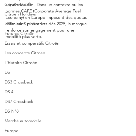
Citroën Basalt
apportée l’Ami. Dans un contexte où les 
normes CAFE (Corporate Average Fuel 
Citroën Holidays
Economy) en Europe imposent des quotas 
d’émission plus stricts dès 2025, la marque 
Utilitaires Citroën
renforce son engagement pour une 
Futures Citroën
mobilité plus verte. 
Essais et comparatifs Citroën
Les concepts Citroën
L'histoire Citroën
DS
DS3 Crossback
DS 4
DS7 Crossback
DS N°8
Marché automobile
Europe