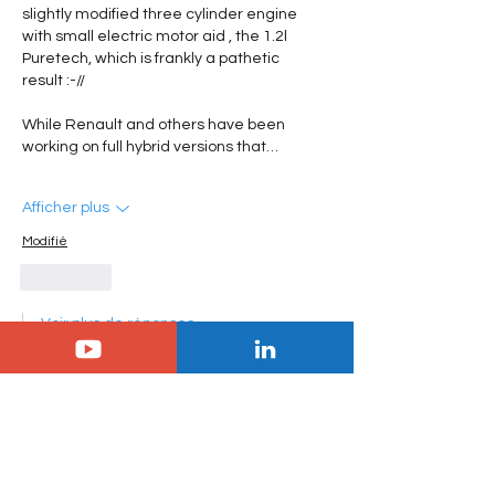
slightly modified three cylinder engine 
with small electric motor aid , the 1.2l 
Puretech, which is frankly a pathetic 
result :-//
While Renault and others have been 
working on full hybrid versions that…
Afficher plus
Modifié
J'aime
Voir plus de réponses
Jol
15 août 2024
En réponse à
jm.agnel
Je pense que c'est encore très loin 
derrière le puretech.... une histoire de 
fiabilité du moteur électrique et de 