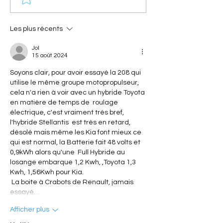
monde] Baby Brousse :
Citroën] Citroën
l'histoire de la mythique
Azur : l'histoire d
Citroën africaine
spéciale devenue
Les plus récents
mythique
Jol
15 août 2024
Soyons clair, pour avoir essayé la 208 qui 
utilise le même groupe motopropulseur, 
cela n'a rien à voir avec un hybride Toyota 
en matière de temps de  roulage 
électrique, c'est vraiment très bref, 
l'hybride Stellantis  est très en retard, 
désolé mais même les Kia font mieux ce 
qui est normal, la Batterie fait 48 volts et 
0,9kWh alors qu'une  Full Hybride au 
losange embarque 1,2 Kwh, ,Toyota 1,3 
Kwh, 1,56Kwh pour Kia.
 La boite à Crabots de Renault, jamais 
essayé…
Afficher plus