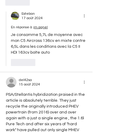
J'aime
Esteban
17 août 2024
En réponse à
jm.agnel
Je consomme 5,7L de moyenne avec 
mon C5 Aircross 136cv en mixte contre 
6,5L dans les conditions avec la C5 II 
HDI 163cv boîte auto 
J'aime
del42sa
15 août 2024
PSA/Stellantis hybridization praised in the 
article is absolutely terrible. They just 
recycle the originally introduced PHEV 
powertrain (from 2016) over and over 
again with a just a single engine , the 1.6l 
Pure Tech and after six years of "hard 
work" have pulled out only single MHEV 