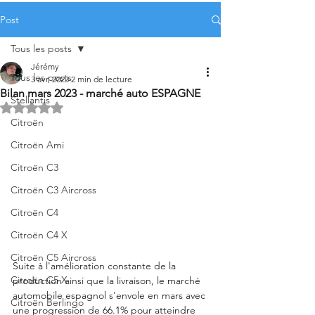
Post
Tous les posts
Jérémy
Tous les posts
3 avr. 2023
2 min de lecture
Bilan mars 2023 - marché auto ESPAGNE
Stellantis
Noté NaN étoiles sur 5.
Citroën
Citroën Ami
Citroën C3
Citroën C3 Aircross
Citroën C4
Citroën C4 X
Citroën C5 Aircross
Suite à l'amélioration constante de la 
Citroën C5 X
production ainsi que la livraison, le marché 
automobile espagnol s'envole en mars avec 
Citroën Berlingo
une progression de 66.1% pour atteindre 