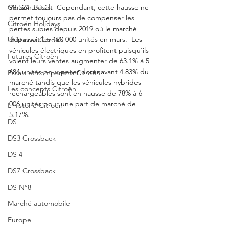
Citroën Basalt
99 524 unités.  Cependant, cette hausse ne 
permet toujours pas de compenser les 
Citroën Holidays
pertes subies depuis 2019 où le marché 
dépassait les 120 000 unités en mars.  Les 
Utilitaires Citroën
véhicules électriques en profitent puisqu'ils 
Futures Citroën
voient leurs ventes augmenter de 63.1% à 5 
684 unités pour peser dorénavant 4.83% du 
Essais et comparatifs Citroën
marché tandis que les véhicules hybrides 
Les concepts Citroën
rechargeables sont en hausse de 78% à 6 
006 unités pour une part de marché de 
L'histoire Citroën
5.17%.
DS
DS3 Crossback
DS 4
DS7 Crossback
DS N°8
Marché automobile
Europe