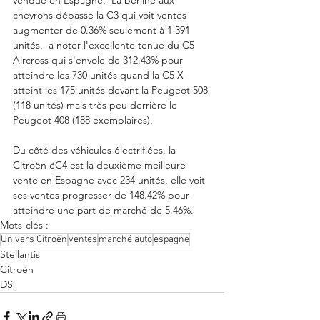
vendue en Espagne.  La berline aux 
chevrons dépasse la C3 qui voit ventes 
augmenter de 0.36% seulement à 1 391 
unités.  a noter l'excellente tenue du C5 
Aircross qui s'envole de 312.43% pour 
atteindre les 730 unités quand la C5 X 
atteint les 175 unités devant la Peugeot 508 
(118 unités) mais très peu derrière le 
Peugeot 408 (188 exemplaires). 
Du côté des véhicules électrifiées, la 
Citroën ëC4 est la deuxième meilleure 
vente en Espagne avec 234 unités, elle voit 
ses ventes progresser de 148.42% pour 
atteindre une part de marché de 5.46%.  
Mots-clés :
Univers Citroën
ventes
marché auto
espagne
Stellantis
Citroën
DS