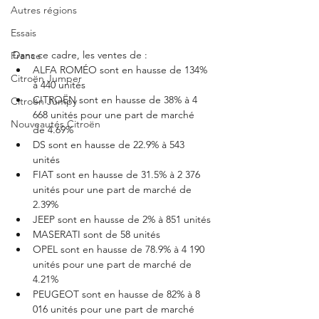
Autres régions
Essais
Dans ce cadre, les ventes de : 
France
ALFA ROMÉO sont en hausse de 134% 
Citroën Jumper
à 440 unités
CITROËN sont en hausse de 38% à 4 
Citroën Jumpy
668 unités pour une part de marché 
Nouveautés Citroën
de 4.69%
DS sont en hausse de 22.9% à 543 
unités
FIAT sont en hausse de 31.5% à 2 376 
unités pour une part de marché de 
2.39%
JEEP sont en hausse de 2% à 851 unités
MASERATI sont de 58 unités
OPEL sont en hausse de 78.9% à 4 190 
unités pour une part de marché de 
4.21%
PEUGEOT sont en hausse de 82% à 8 
016 unités pour une part de marché 