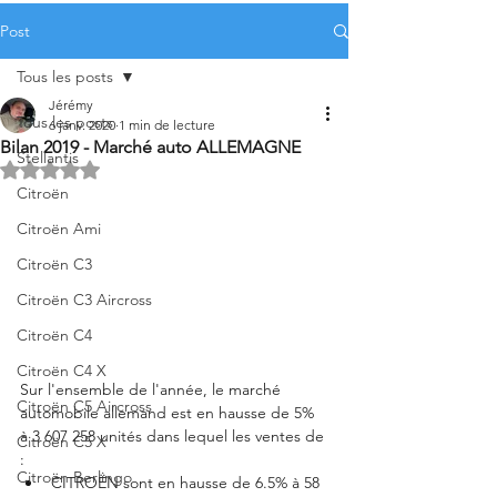
Post
Tous les posts
Jérémy
Tous les posts
6 janv. 2020
1 min de lecture
Bilan 2019 - Marché auto ALLEMAGNE
Stellantis
Noté NaN étoiles sur 5.
Citroën
Citroën Ami
Citroën C3
Citroën C3 Aircross
Citroën C4
Citroën C4 X
Sur l'ensemble de l'année, le marché 
Citroën C5 Aircross
automobile allemand est en hausse de 5% 
à 3 607 258 unités dans lequel les ventes de 
Citroën C5 X
:
Citroën Berlingo
CITROËN sont en hausse de 6.5% à 58 