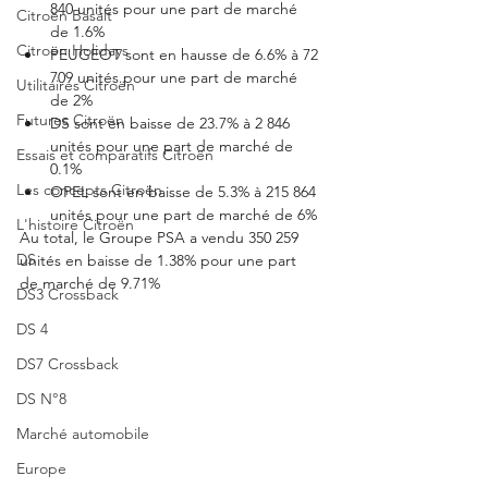
840 unités pour une part de marché 
Citroën Basalt
de 1.6%
Citroën Holidays
PEUGEOT sont en hausse de 6.6% à 72 
709 unités pour une part de marché 
Utilitaires Citroën
de 2%
Futures Citroën
DS sont en baisse de 23.7% à 2 846 
unités pour une part de marché de 
Essais et comparatifs Citroën
0.1% 
Les concepts Citroën
OPEL sont en baisse de 5.3% à 215 864 
unités pour une part de marché de 6%
L'histoire Citroën
Au total, le Groupe PSA a vendu 350 259 
DS
unités en baisse de 1.38% pour une part 
de marché de 9.71%
DS3 Crossback
DS 4
DS7 Crossback
DS N°8
Marché automobile
Europe