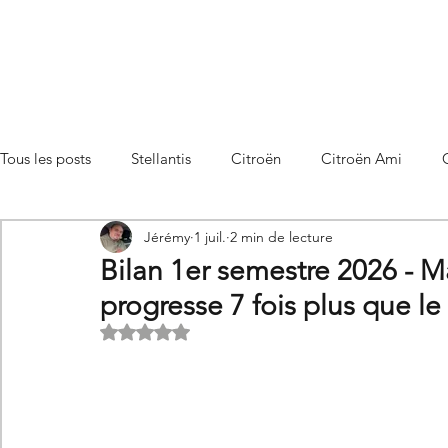
Tous les posts
Stellantis
Citroën
Citroën Ami
Jérémy
1 juil.
2 min de lecture
Citroën C3 Aircross
Citroën C4
Citroën C4 X
Bilan 1er semestre 2026 - 
progresse 7 fois plus que l
Citroën C5 X
Citroën Berlingo
Citroën Basalt
Noté NaN étoiles sur 5.
Utilitaires Citroën
Futures Citroën
Essais et compar