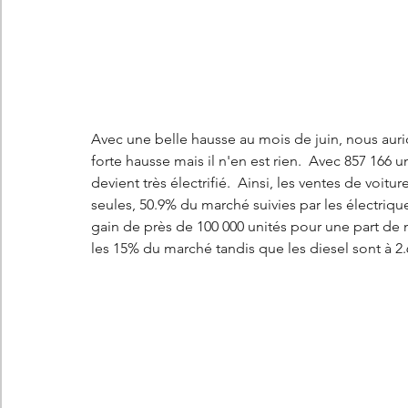
Les concepts Citroën
L'histoire Citroën
DS
D
DS7 Crossback
DS N°8
Marché automobile
E
Avec une belle hausse au mois de juin, nous auri
forte hausse mais il n'en est rien.  Avec 857 166 
Essais
France
Citroën Jumper
Citroën Jumpy
devient très électrifié.  Ainsi, les ventes de voit
seules, 50.9% du marché suivies par les électrique
gain de près de 100 000 unités pour une part de
les 15% du marché tandis que les diesel sont à 2.