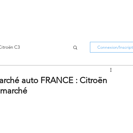
Citroën C3
Connexion/Inscript
Citroën C5 Aircross
Marché auto FRANCE : Citroën
e marché
Citroën Holidays
atifs Citroën