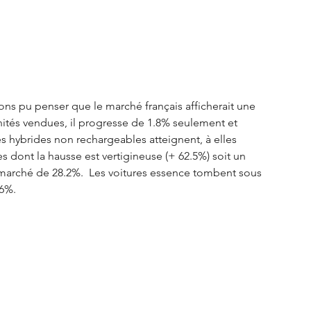
S3 Crossback
DS 4
urope
Autres régions
ons pu penser que le marché français afficherait une 
unités vendues, il progresse de 1.8% seulement et 
Nouveautés Citroën
ures hybrides non rechargeables atteignent, à elles 
s dont la hausse est vertigineuse (+ 62.5%) soit un 
 marché de 28.2%.  Les voitures essence tombent sous 
6%. 