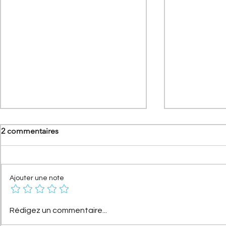
2 commentaires
Ajouter une note
[Les anniversaires Citroën]
[Les Record
Rédigez un commentaire...
Citroën AX : l'histoire d'une
C4 Cactus Ai