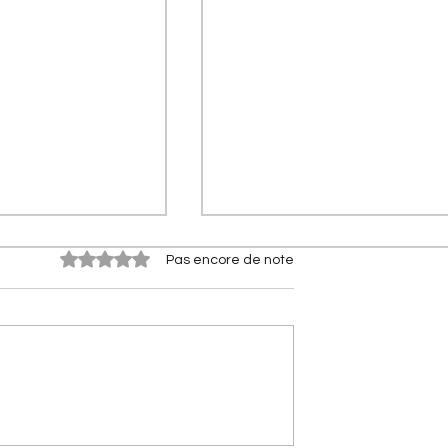
Noté 0 étoile sur 5.
Pas encore de note
s Citroën] Citroën
[Les Citroën de compétitio
rflow : le secret
Citroën 2CV Cross :