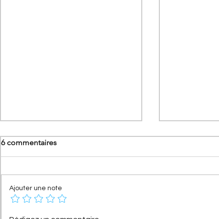
6 commentaires
Ajouter une note
[Les anniversaires Citroën]
[Les Record