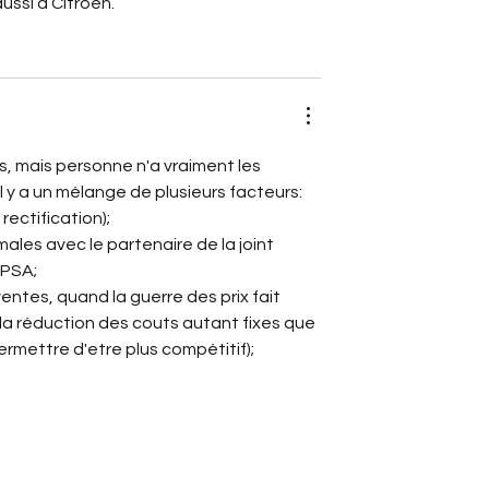
ssi à Citroën.
, mais personne n'a vraiment les 
l y a un mélange de plusieurs facteurs:
ectification);
les avec le partenaire de la joint 
 PSA;
ventes, quand la guerre des prix fait 
c la réduction des couts autant fixes que 
permettre d'etre plus compétitif);