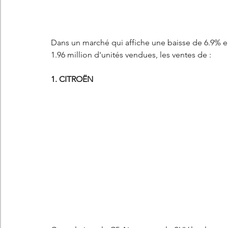
Les concepts Citroën
L'histoire Citroën
DS
D
Dans un marché qui affiche une baisse de 6.9% e
1.96 million d'unités vendues, les ventes de : 
DS7 Crossback
DS N°8
Marché automobile
E
1. CITROËN
Essais
France
Citroën Jumper
Citroën Jumpy