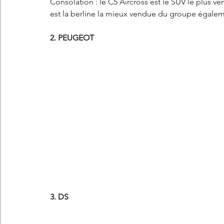
Consolation : le C5 Aircross est le SUV le plus 
est la berline la mieux vendue du groupe égale
2. PEUGEOT
3. DS