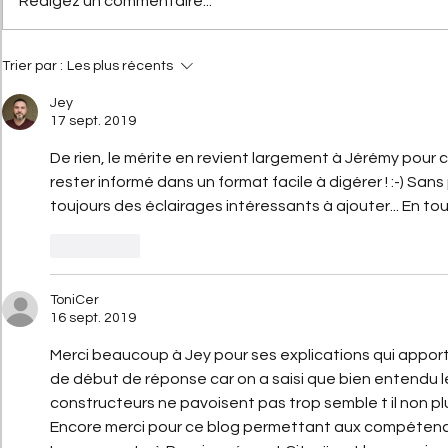
Rédigez un commentaire...
Citroën AX : l'histoire d'une
C4 Cactus Ai
citadine révolutionnaire qui
du concept 
fête ses 40 ans
Trier par :
Les plus récents
Jey
17 sept. 2019
De rien, le mérite en revient largement à Jérémy pour c
rester informé dans un format facile à digérer ! :-) Sans
toujours des éclairages intéressants à ajouter... En tou
J'aime
ToniCer
16 sept. 2019
Merci beaucoup à Jey pour ses explications qui appor
de début de réponse car on a saisi que bien entendu les
constructeurs ne pavoisent pas trop semble t il non pl
Encore merci pour ce blog permettant aux compétences 