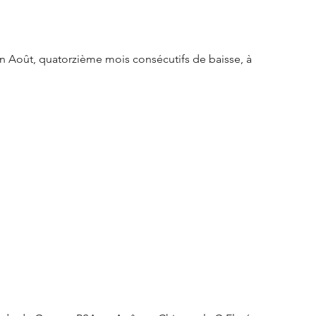
S3 Crossback
DS 4
n Août, quatorzième mois consécutifs de baisse, à 
urope
Autres régions
Nouveautés Citroën