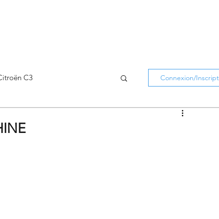
Citroën C3
Connexion/Inscript
Citroën C5 Aircross
HINE
Citroën Holidays
atifs Citroën