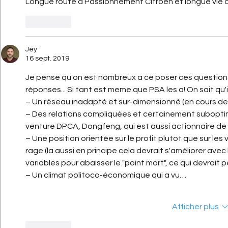
Longue route à Passionnément Citroën et longue vie au
J'aime
Jey
16 sept. 2019
Je pense qu'on est nombreux a ce poser ces questions
réponses... Si tant est meme que PSA les a! On sait qu'i
– Un réseau inadapté et sur-dimensionné (en cours de r
– Des relations compliquées et certainement suboptima
venture DPCA, Dongfeng, qui est aussi actionnaire de
– Une position orientée sur le profit plutot que sur les 
rage (la aussi en principe cela devrait s'améliorer ave
variables pour abaisser le "point mort", ce qui devrait 
– Un climat politoco-économique qui a vu…
Afficher plus
J'aime