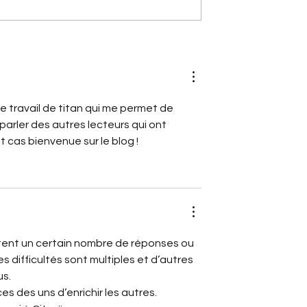
rflow : le secret
Citroën 2CV Cross :
à 2 l/100 km
comment elle a conquis la
terre
e travail de titan qui me permet de 
 parler des autres lecteurs qui ont 
t cas bienvenue sur le blog ! 
tent un certain nombre de réponses ou 
 difficultés sont multiples et d’autres 
us.
des uns d’enrichir les autres. 