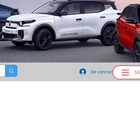
M
Se connecter