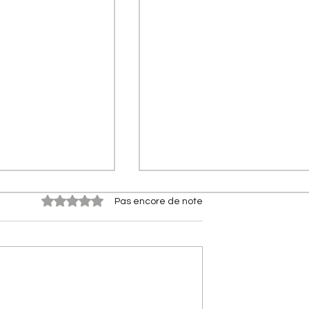
Noté 0 étoile sur 5.
Pas encore de note
s Citroën] Citroën
[Les Citroën de compétitio