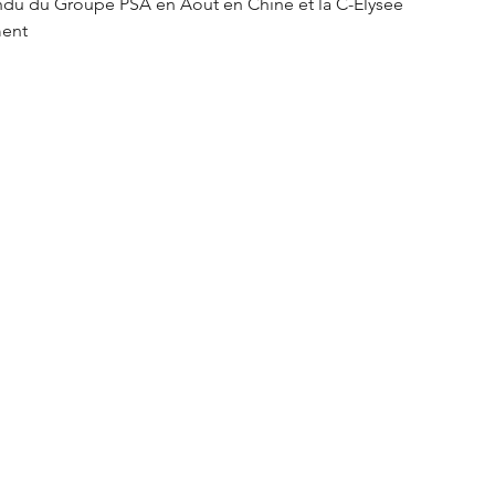
vendu du Groupe PSA en Août en Chine et la C-Elysée 
ment