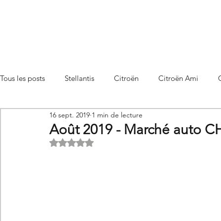
Tous les posts
Stellantis
Citroën
Citroën Ami
16 sept. 2019
1 min de lecture
Citroën C3 Aircross
Citroën C4
Citroën C4 X
Août 2019 - Marché auto C
Noté NaN étoiles sur 5.
Citroën C5 X
Citroën Berlingo
Citroën Basalt
Utilitaires Citroën
Futures Citroën
Essais et compar