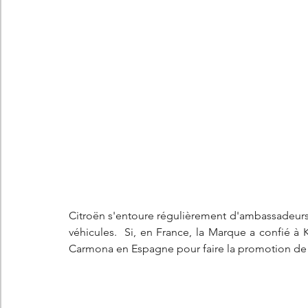
Les concepts Citroën
L'histoire Citroën
DS
D
DS7 Crossback
DS N°8
Marché automobile
E
Essais
France
Citroën Jumper
Citroën Jumpy
Citroën s'entoure régulièrement d'ambassadeurs 
véhicules.  Si, en France, la Marque a confié à
Carmona en Espagne pour faire la promotion de s