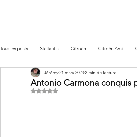
Tous les posts
Stellantis
Citroën
Citroën Ami
Jérémy
21 mars 2023
2 min de lecture
Citroën C3 Aircross
Citroën C4
Citroën C4 X
Antonio Carmona conquis pa
Noté NaN étoiles sur 5.
Citroën C5 X
Citroën Berlingo
Citroën Basalt
Utilitaires Citroën
Futures Citroën
Essais et compar