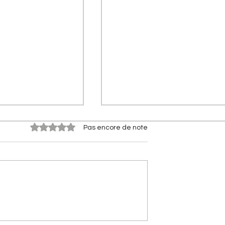
Noté 0 étoile sur 5.
Pas encore de note
e phares]
[Les innovations Citroën] D
roën 2CV (2028) :
l'AFIL au maintien de voie : 