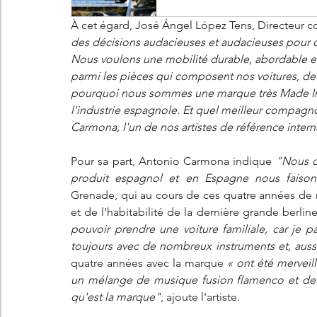
À cet égard, José Ángel López Tens, Directeur c
des décisions audacieuses et audacieuses pour qu
Nous voulons une mobilité durable, abordable et
parmi les pièces qui composent nos voitures, deux
pourquoi nous sommes une marque très Made In S
l'industrie espagnole. Et quel meilleur compagn
Carmona, l'un de nos artistes de référence intern
Pour sa part, Antonio Carmona indique 
"Nous d
produit espagnol et en Espagne nous faison
Grenade, qui au cours de ces quatre années de re
et de l'habitabilité de la dernière grande berlin
pouvoir prendre une voiture familiale, car je pa
toujours avec de nombreux instruments et, aussi
quatre années avec la marque 
« ont été merveil
un mélange de musique fusion flamenco et de mu
qu'est la marque"
, ajoute l'artiste.