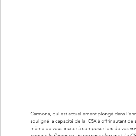
Carmona, qui est actuellement plongé dans l'enr
souligné la capacité de la  C5X à offrir autant de s
même de vous inciter à composer lors de vos vo
comme le flamenco : je me sens chez moi. La C5X 