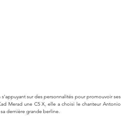
S3 Crossback
DS 4
urope
Autres régions
Nouveautés Citroën
s'appuyant sur des personnalités pour promouvoir ses 
 Kad Merad une C5 X, elle a choisi le chanteur Antonio 
a dernière grande berline. 