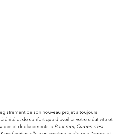
egistrement de son nouveau projet a toujours 
érénité et de confort que d'éveiller votre créativité et 
yages et déplacements. 
« Pour moi, Citroën c'est 
est familier, elle a un système audio que j'adore et 