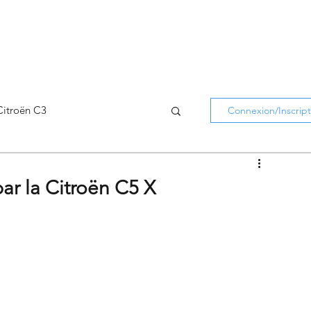
Citroën C3
Connexion/Inscript
Citroën C5 Aircross
r la Citroën C5 X
Citroën Holidays
atifs Citroën