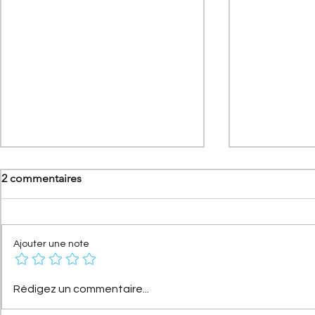
2 commentaires
Ajouter une note
[Les hommes qui ont fait
[A portée d
Rédigez un commentaire...
Citroën] Georges-Marie
Nouvelle Cit