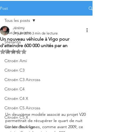
Post
Tous les posts
Jérémy
Tous les posts
24 juin 2018
3 min de lecture
Un nouveau véhicule à Vigo pour
Stellantis
d'atteindre 600 000 unités par an
Citroën
Noté NaN étoiles sur 5.
Citroën Ami
Citroën C3
Citroën C3 Aircross
Citroën C4
Citroën C4 X
Citroën C5 Aircross
Un deuxième modèle associé au projet V20 
Citroën C5 X
permettrait de récupérer le quart de nuit 
sur les deux lignes, comme avant 2009, ce 
Citroën Berlingo