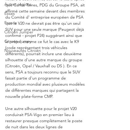
Autres régions
que Carlos Tavres, PDG du Groupe PSA, ait 
affirmé cette semaine devant des membres 
Essais
du Comité d' entreprise européen de PSA 
France
que le V20 ne devrait pas être qu'un seul 
SUV pour une seule marque (Peugeot déjà 
Citroën Jumper
confirmé - projet P24) suggérant ainsi que 
Citroën Jumpy
le projet, comme ce fut le cas avec le K9 
(code représentant trois véhicules 
Nouveautés Citroën
différents), pourrait inclure une deuxième 
silhouette d'une autre marque du groupe 
(Citroën, Opel / Vauxhall ou DS ). En ce 
sens, PSA a toujours reconnu que le SUV 
faisait partie d'un programme de 
production mondial avec plusieurs modèles 
de différentes marques qui partagent la 
nouvelle plate-forme CMP.
Une autre silhouette pour le projet V20 
conduirait PSA-Vigo en premier lieu à 
restaurer presque complètement le poste 
de nuit dans les deux lignes de 