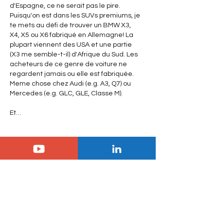
d'Espagne, ce ne serait pas le pire. 
Puisqu'on est dans les SUVs premiums, je 
te mets au défi de trouver un BMW X3, 
X4, X5 ou X6 fabriqué en Allemagne! La 
plupart viennent des USA et une partie 
(X3 me semble-t-il) d'Afrique du Sud. Les 
acheteurs de ce genre de voiture ne 
regardent jamais ou elle est fabriquée. 
Meme chose chez Audi (e.g. A3, Q7) ou 
Mercedes (e.g. GLC, GLE, Classe M).
Et…
Afficher plus
J'aime
BENJAMIN
25 juin 2018
Certes GM fait produire chez Opel la 