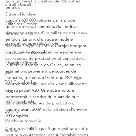
qui signifierait la création de 900 autres 
Citroën Basalt
emplois
Citroën Holidays
Jusqu'à 600 000 voitures par an, trois 
Utilitaires Citroën
quarts de travail complets du lundi au 
dimanche et près d'un millier de nouveaux 
Futures Citroën
emplois. Le prix d'un autre modèle 
Essais et comparatifs Citroën
possible à Vigo au côté du projet Peugeot 
conduirait l'usine galicienne à pulvériser 
Les concepts Citroën
ses records de production et consoliderait 
L'histoire Citroën
la filière automobile en Galice, selon les 
estimations provenant de sources de l' 
DS
industrie, qui considèrent que PSA Vigo 
DS3 Crossback
pourrait accueillir une deuxième silhouette 
liée au projet V20. Une autre voiture 
DS 4
permettrait la reprise du quart de nuit 
DS7 Crossback
dans les deux lignes de production, 
comme avant 2009, et la création d'environ 
DS N°8
900 emplois.
Marché automobile
Cette possibilité, que Vigo reçoit une autre 
Europe
voiture à court terme, est sur la table après 