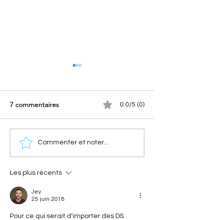
7 commentaires
0.0/5 (0)
[Les Citroën de
[Les hommes qui o
Commenter et noter...
compétition] Citroën 2CV
Citroën] Georges
Cross : comment elle a
Haardt : l’histoir
conquis la terre
droit d’André Ci
Les plus récents
Jey
25 juin 2018
Pour ce qui serait d'importer des DS 