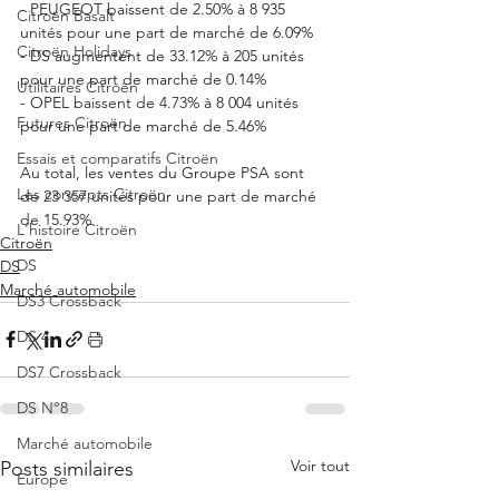
- PEUGEOT baissent de 2.50% à 8 935 
Citroën Basalt
unités pour une part de marché de 6.09%
Citroën Holidays
- DS augmentent de 33.12% à 205 unités 
pour une part de marché de 0.14%
Utilitaires Citroën
- OPEL baissent de 4.73% à 8 004 unités 
Futures Citroën
pour une part de marché de 5.46%
Essais et comparatifs Citroën
Au total, les ventes du Groupe PSA sont 
Les concepts Citroën
de 23 357 unités pour une part de marché 
de 15.93%
L'histoire Citroën
Citroën
DS
DS
Marché automobile
DS3 Crossback
DS 4
DS7 Crossback
DS N°8
Marché automobile
Voir tout
Posts similaires
Europe