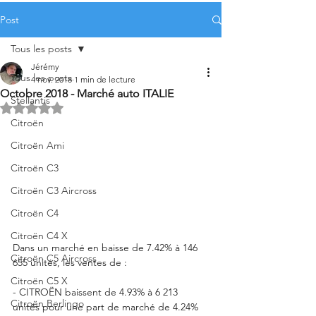
Post
Tous les posts
Jérémy
Tous les posts
4 nov. 2018
1 min de lecture
Octobre 2018 - Marché auto ITALIE
Stellantis
Noté NaN étoiles sur 5.
Citroën
Citroën Ami
Citroën C3
Citroën C3 Aircross
Citroën C4
Citroën C4 X
Dans un marché en baisse de 7.42% à 146 
Citroën C5 Aircross
655 unités, les ventes de : 
Citroën C5 X
- CITROËN baissent de 4.93% à 6 213 
Citroën Berlingo
unités pour une part de marché de 4.24%