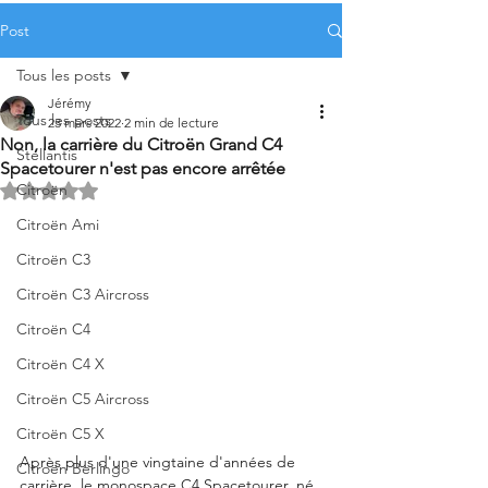
Post
Tous les posts
Jérémy
Tous les posts
23 mars 2022
2 min de lecture
Non, la carrière du Citroën Grand C4
Stellantis
Spacetourer n'est pas encore arrêtée
Citroën
Noté NaN étoiles sur 5.
Citroën Ami
Citroën C3
Citroën C3 Aircross
Citroën C4
Citroën C4 X
Citroën C5 Aircross
Citroën C5 X
Après plus d'une vingtaine d'années de 
Citroën Berlingo
carrière, le monospace C4 Spacetourer, né 