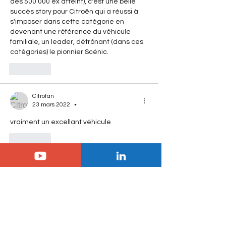
des 500 000 ex atteint), c'est une belle 
succès story pour Citroën qui a réussi à 
s'imposer dans cette catégorie en 
devenant une référence du véhicule 
familiale, un leader, détrônant (dans ces 
catégories) le pionnier Scénic. 
J'aime
Citrofan
•
23 mars 2022
vraiment un excellant véhicule
J'aime
RFL
23 mars 2022
L´une des plus grandes réussites des 10 
dernières années Pour la marque.
Ce véhicule est excellent.
On attend de voir le remplaçant indirect.