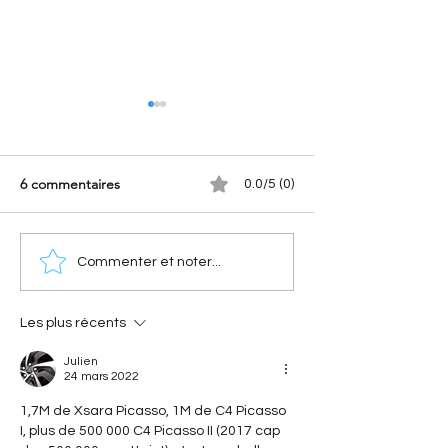
6 commentaires
0.0/5 (0)
[Les sportives Citroën]
[Les anniversaires
Commenter et noter...
Xantia Activa V6 : la
Citroën] Citroën 
sportive Citroën qui a
l'histoire d'une c
surclassé les supercars
révolutionnaire qu
Les plus récents
ses 40 ans
Julien
24 mars 2022
1,7M de Xsara Picasso, 1M de C4 Picasso 
I, plus de 500 000 C4 Picasso II (2017 cap 