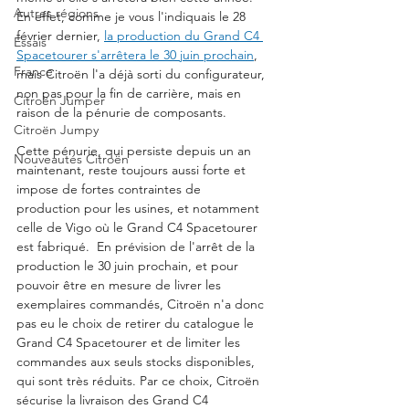
Autres régions
En effet, comme je vous l'indiquais le 28 
février dernier, 
la production du Grand C4 
Essais
Spacetourer s'arrêtera le 30 juin prochain
, 
France
mais Citroën l'a déjà sorti du configurateur, 
non pas pour la fin de carrière, mais en 
Citroën Jumper
raison de la pénurie de composants. 
Citroën Jumpy
Cette pénurie, qui persiste depuis un an 
Nouveautés Citroën
maintenant, reste toujours aussi forte et 
impose de fortes contraintes de 
production pour les usines, et notamment 
celle de Vigo où le Grand C4 Spacetourer 
est fabriqué.  En prévision de l'arrêt de la 
production le 30 juin prochain, et pour 
pouvoir être en mesure de livrer les 
exemplaires commandés, Citroën n'a donc 
pas eu le choix de retirer du catalogue le 
Grand C4 Spacetourer et de limiter les 
commandes aux seuls stocks disponibles, 
qui sont très réduits. Par ce choix, Citroën 
sécurise la livraison des Grand C4 