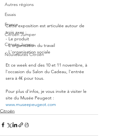
Autres régions
Essais
France
Cette exposition est articulée autour de 
trois axes :
Citroën Jumper
- Le produit
Citroën Jumpy
- L'organisation du travail
- L'organisation sociale
Nouveautés Citroën
Et ce week end des 10 et 11 novembre, à 
l'occasion du Salon du Cadeau, l'entrée 
sera à 4€ pour tous. 
Pour plus d'infos, je vous invite à visiter le 
site du Musée Peugeot :  
www.museepeugeot.com
Citroën