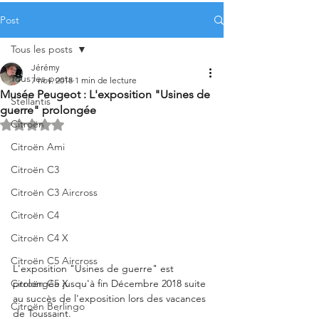
Post
Tous les posts
Jérémy
Tous les posts
7 nov. 2018
1 min de lecture
Musée Peugeot : L'exposition "Usines de
Stellantis
guerre" prolongée
Citroën
Noté NaN étoiles sur 5.
Citroën Ami
Citroën C3
Citroën C3 Aircross
Citroën C4
Citroën C4 X
Citroën C5 Aircross
L'exposition "Usines de guerre" est 
prolongée jusqu'à fin Décembre 2018 suite 
Citroën C5 X
au succès de l'exposition lors des vacances 
Citroën Berlingo
de Toussaint. 