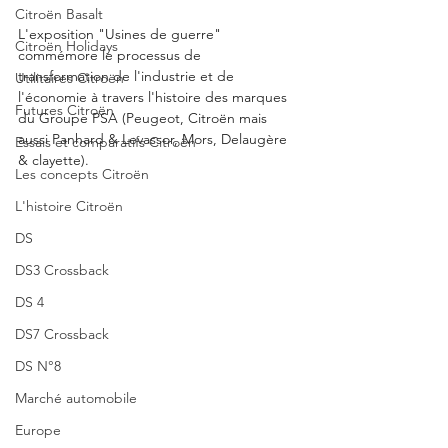
Citroën Basalt
L'exposition "Usines de guerre" 
Citroën Holidays
commémore le processus de 
transformation de l'industrie et de 
Utilitaires Citroën
l'économie à travers l'histoire des marques 
Futures Citroën
du Groupe PSA (Peugeot, Citroën mais 
aussi Panhard & Levassor, Mors, Delaugère 
Essais et comparatifs Citroën
& clayette).
Les concepts Citroën
L'histoire Citroën
DS
DS3 Crossback
DS 4
DS7 Crossback
DS N°8
Marché automobile
Europe