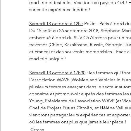
road-trip et tester les réactions au pays du 4x4 !
sur cette expérience inédite !
Samedi 13 octobre à 12h :
 Pékin - Paris à bord 
Du 15 août au 26 septembre 2018, Stéphane Martin
embarqué à bord du SUV C5 Aircross pour un road-t
traversés (Chine, Kazakhstan, Russie, Géorgie, Tu
et France) et des souvenirs mémorables ! Face au 
road-trip unique !
Samedi 13 octobre à 17h30
 : les femmes qui fo
L’association WAVE (WoMen and Vehicles in Europ
plusieurs femmes exerçant dans le secteur automob
connaître et promouvoir auprès des femmes les m
Young, Présidente de l’association WAVE (et Vic
Chef de Projets Futurs Citroën, et Hélène Veille
viendront partager leurs expériences et apporter
où les femmes ont plus que jamais leur place ! 
Citroën