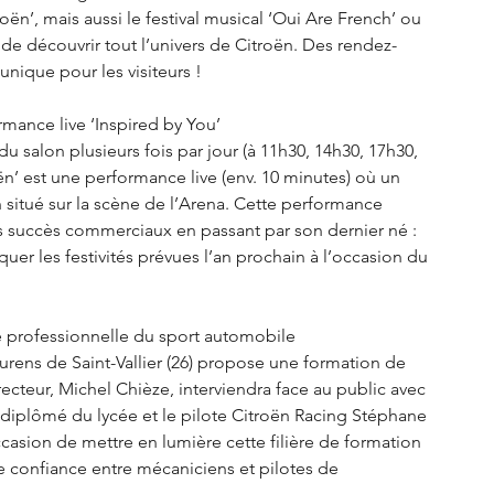
ën’, mais aussi le festival musical ‘Oui Are French’ ou 
de découvrir tout l’univers de Citroën. Des rendez-
nique pour les visiteurs !
rmance live ‘Inspired by You’
salon plusieurs fois par jour (à 11h30, 14h30, 17h30, 
ën’ est une performance live (env. 10 minutes) où un 
 situé sur la scène de l’Arena. Cette performance 
es succès commerciaux en passant par son dernier né : 
er les festivités prévues l’an prochain à l’occasion du 
ère professionnelle du sport automobile
rens de Saint-Vallier (26) propose une formation de 
cteur, Michel Chièze, interviendra face au public avec 
diplômé du lycée et le pilote Citroën Racing Stéphane 
ccasion de mettre en lumière cette filière de formation 
e confiance entre mécaniciens et pilotes de 