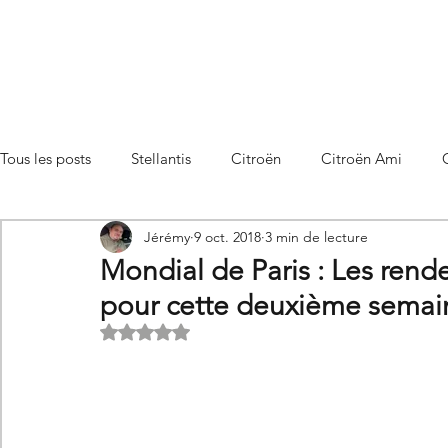
Tous les posts
Stellantis
Citroën
Citroën Ami
Jérémy
9 oct. 2018
3 min de lecture
Citroën C3 Aircross
Citroën C4
Citroën C4 X
Mondial de Paris : Les rend
pour cette deuxième semai
Citroën C5 X
Citroën Berlingo
Citroën Basalt
Noté NaN étoiles sur 5.
Utilitaires Citroën
Futures Citroën
Essais et compar