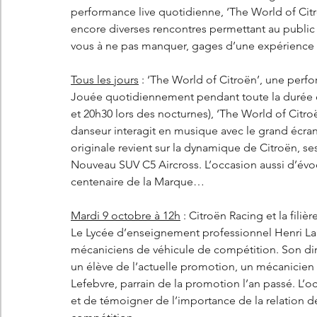
performance live quotidienne, ‘The World of Citro
encore diverses rencontres permettant au public 
vous à ne pas manquer, gages d’une expérience u
Tous les jours
 : ‘The World of Citroën’, une perfo
Jouée quotidiennement pendant toute la durée du 
et 20h30 lors des nocturnes), ‘The World of Citro
danseur interagit en musique avec le grand écran
originale revient sur la dynamique de Citroën, s
Nouveau SUV C5 Aircross. L’occasion aussi d’évoqu
centenaire de la Marque…
Mardi 9 octobre à 12h
 : Citroën Racing et la fili
Le Lycée d’enseignement professionnel Henri Lau
mécaniciens de véhicule de compétition. Son dire
un élève de l’actuelle promotion, un mécanicien 
Lefebvre, parrain de la promotion l’an passé. L’o
et de témoigner de l’importance de la relation d