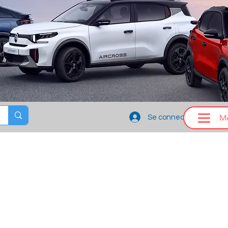
M
Se connecter