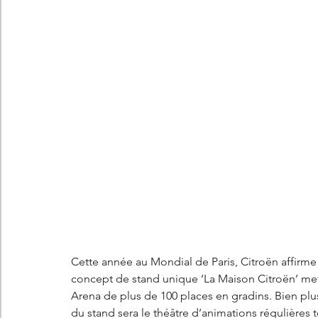
Les concepts Citroën
L'histoire Citroën
DS
D
DS7 Crossback
DS N°8
Marché automobile
E
Essais
France
Citroën Jumper
Citroën Jumpy
Cette année au Mondial de Paris, Citroën affirme 
concept de stand unique ‘La Maison Citroën’ met e
Arena de plus de 100 places en gradins. Bien plu
du stand sera le théâtre d’animations régulières