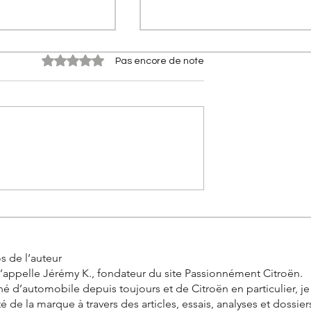
Noté 0 étoile sur 5.
Pas encore de note
 qui ont fait
[A portée de phares]
orges-Marie
Nouvelle Citroën 2CV (2028)
stoire du bras
Le retour électrique de
ré Citroën
l'icône
s de l’auteur
’appelle Jérémy K., fondateur du site Passionnément Citroën.
é d’automobile depuis toujours et de Citroën en particulier, j
ité de la marque à travers des articles, essais, analyses et dossier