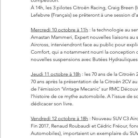
compétition.
À 14h, les 3 pilotes Citroën Racing, Craig Breen 
Lefebvre (Français) se prêteront à une session d
Mercredi 10 octobre à 11h
 : la technologie au se
Amastan Mammeri, Expert nouvelles liaisons au so
Aircross, interviendront face au public pour exp
Comfort, qui a notamment nourri la conception d
nouvelles suspensions avec Butées Hydraulique
Jeudi 11 octobre à 18h
 : les 70 ans de la Citroën
70 ans après la présentation de la Citroën 2CV au 
de l’émission ‘Vintage Mecanic’ sur RMC Découvert
l’histoire de ce mythe automobile. A l’issue de so
dédicacer son livre.
Vendredi 12 octobre à 18h
 : Nouveau SUV C3 Airc
Fin 2017, Renaud Roubaudi et Cédric Fréour, fon
Automobiles), importaient un exemplaire du SUV 