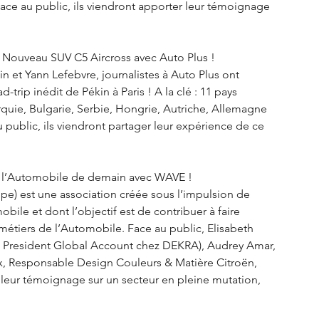
 Face au public, ils viendront apporter leur témoignage 
du Nouveau SUV C5 Aircross avec Auto Plus !
 et Yann Lefebvre, journalistes à Auto Plus ont 
rip inédit de Pékin à Paris ! A la clé : 11 pays 
rquie, Bulgarie, Serbie, Hongrie, Autriche, Allemagne 
public, ils viendront partager leur expérience de ce 
nt l’Automobile de demain avec WAVE !
e) est une association créée sous l’impulsion de 
ile et dont l’objectif est de contribuer à faire 
étiers de l’Automobile. Face au public, Elisabeth 
e President Global Account chez DEKRA), Audrey Amar, 
ux, Responsable Design Couleurs & Matière Citroën, 
 leur témoignage sur un secteur en pleine mutation, 