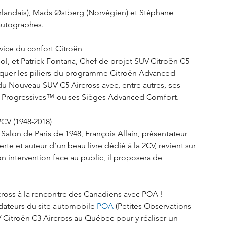
(Irlandais), Mads Østberg (Norvégien) et Stéphane 
’autographes.
rvice du confort Citroën
l, et Patrick Fontana, Chef de projet SUV Citroën C5 
liquer les piliers du programme Citroën Advanced 
u Nouveau SUV C5 Aircross avec, entre autres, ses 
s Progressives™ ou ses Sièges Advanced Comfort.
 2CV (1948-2018)
Salon de Paris de 1948, François Allain, présentateur 
e et auteur d’un beau livre dédié à la 2CV, revient sur 
n intervention face au public, il proposera de 
ross à la rencontre des Canadiens avec POA ! 
dateurs du site automobile 
POA
 (Petites Observations 
Citroën C3 Aircross au Québec pour y réaliser un 