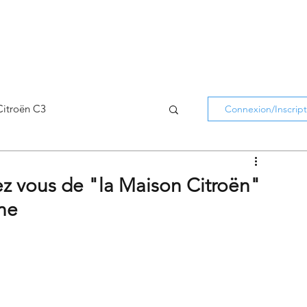
Citroën C3
Connexion/Inscript
Citroën C5 Aircross
ez vous de "la Maison Citroën"
ne
Citroën Holidays
atifs Citroën