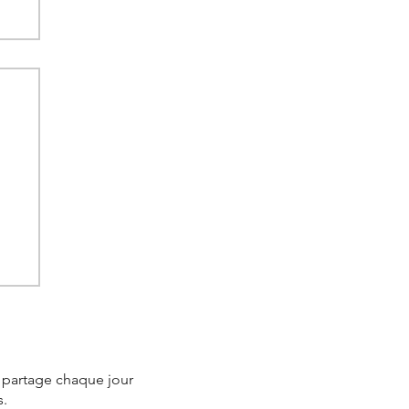
 :
e partage chaque jour
s.