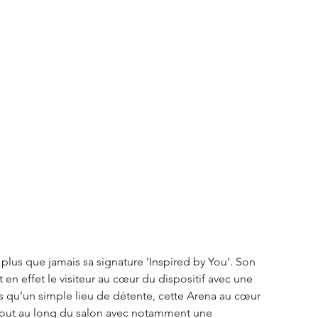
S3 Crossback
DS 4
urope
Autres régions
Nouveautés Citroën
plus que jamais sa signature ‘Inspired by You’. Son 
n effet le visiteur au cœur du dispositif avec une 
s qu’un simple lieu de détente, cette Arena au cœur 
 tout au long du salon avec notamment une 