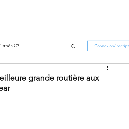
Citroën C3
Connexion/Inscript
Citroën C5 Aircross
lleure grande routière aux
ear
Citroën Holidays
atifs Citroën