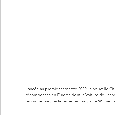
Les concepts Citroën
L'histoire Citroën
DS
D
DS7 Crossback
DS N°8
Marché automobile
E
Essais
France
Citroën Jumper
Citroën Jumpy
Lancée au premier semestre 2022, la nouvelle Cit
récompenses en Europe dont la Voiture de l'année
récompense prestigieuse remise par le Women's W