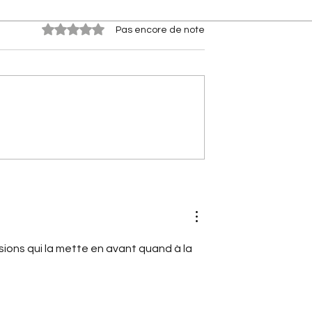
Noté 0 étoile sur 5.
Pas encore de note
s Citroën] Citroën
[Les Citroën de compétitio
rflow : le secret
Citroën 2CV Cross :
à 2 l/100 km
comment elle a conquis la
terre
ions qui la mette en avant quand à la 