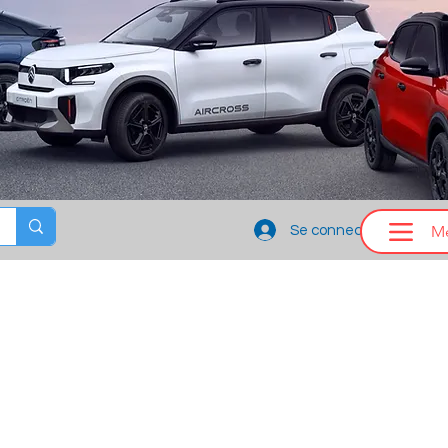
M
Se connecter