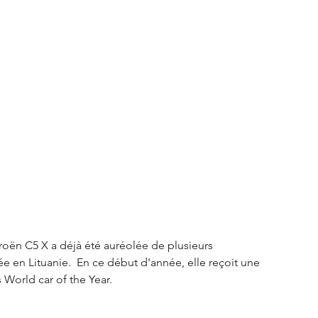
S3 Crossback
DS 4
urope
Autres régions
Nouveautés Citroën
roën C5 X a déjà été auréolée de plusieurs 
 en Lituanie.  En ce début d'année, elle reçoit une 
orld car of the Year.  