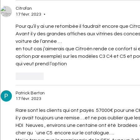
Citrofan
17 févr. 2023
•
Pour qu’il y ai une retombée il faudrait encore que Cit
Avant il y des grandes affiches aux vitrines des conces
voiture de l’année … 
en tout cas j’aimerais que Citroën rende ce confort si 
option par exemple) sur les modèles C3 C4 et C5 et pou
qui veut prend l’option  
J'aime
Patrick Berton
17 févr. 2023
Rare sont les clients qui ont payés  57000€ pour une 
il y avait toujours une remise….et ne pas oublier que le
HDI   Neuves , environs une centaine ont été  bradées 
cher qu  ´une C5  encore sur le catalogue….