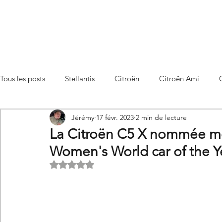
Tous les posts
Stellantis
Citroën
Citroën Ami
Jérémy
17 févr. 2023
2 min de lecture
Citroën C3 Aircross
Citroën C4
Citroën C4 X
La Citroën C5 X nommée mei
Women's World car of the Y
Citroën C5 X
Citroën Berlingo
Citroën Basalt
Noté NaN étoiles sur 5.
Utilitaires Citroën
Futures Citroën
Essais et compar