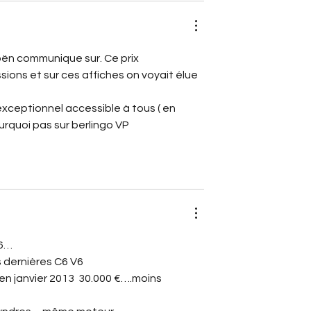
roën communique sur. Ce prix 
sions et sur ces affiches on voyait élue 
exceptionnel accessible à tous ( en 
rquoi pas sur berlingo VP 
C6…
s dernières C6 V6
 en janvier 2013  30.000 €….moins