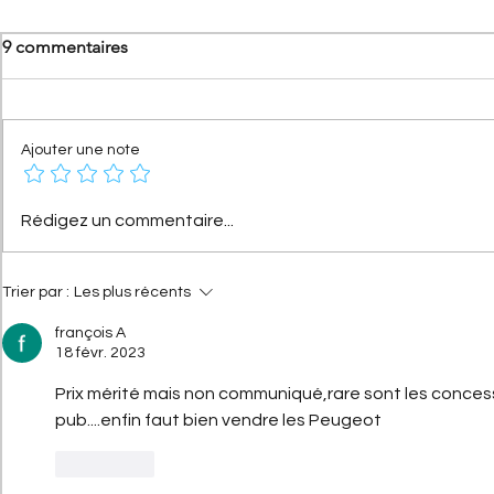
9 commentaires
Ajouter une note
[Les anniversaires Citroën]
[Les Record
Rédigez un commentaire...
Citroën AX : l'histoire d'une
C4 Cactus Ai
citadine révolutionnaire qui
du concept 
fête ses 40 ans
Trier par :
Les plus récents
françois A
18 févr. 2023
Prix mérité mais non communiqué,rare sont les concess
pub....enfin faut bien vendre les Peugeot 
J'aime