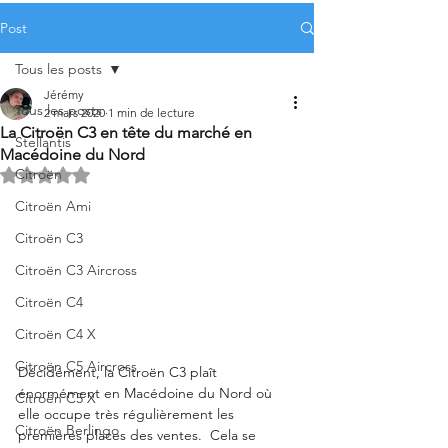
Post
Tous les posts
Jérémy
Tous les posts
2 mars 2020
1 min de lecture
La Citroën C3 en tête du marché en
Stellantis
Macédoine du Nord
Citroën
Noté NaN étoiles sur 5.
Citroën Ami
Citroën C3
Citroën C3 Aircross
Citroën C4
Citroën C4 X
Citroën C5 Aircross
Décidément, la Citroën C3 plaît 
énormément en Macédoine du Nord où 
Citroën C5 X
elle occupe très régulièrement les 
Citroën Berlingo
premières places des ventes.  Cela se 