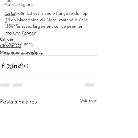
lui.  
Autres régions
La Citroën C3 est la seule française du Top 
Essais
10 en Macédoine du Nord, marché qu'elle 
France
domine assez largement sur ce premier 
mois de l'année. 
Citroën Jumper
Citroën
Citroën Jumpy
Citroën C3
Marché automobile
Nouveautés Citroën
Voir tout
Posts similaires