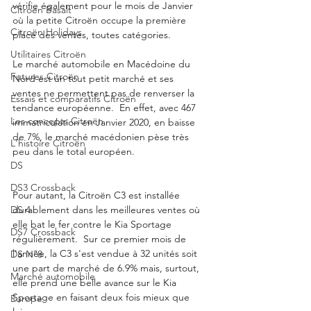
vérifie également pour le mois de Janvier 
Citroën Basalt
où la petite Citroën occupe la première 
Citroën Holidays
place des ventes, toutes catégories. 
Utilitaires Citroën
Le marché automobile en Macédoine du 
Futures Citroën
Nord est un tout petit marché et ses 
ventes ne permettent pas de renverser la 
Essais et comparatifs Citroën
tendance européenne.  En effet, avec 467 
Les concepts Citroën
immatriculation en Janvier 2020, en baisse 
de 7%, le marché macédonien pèse très 
L'histoire Citroën
peu dans le total européen.
DS
DS3 Crossback
Pour autant, la Citroën C3 est installée 
durablement dans les meilleures ventes où 
DS 4
elle bat le fer contre le Kia Sportage 
DS7 Crossback
régulièrement.  Sur ce premier mois de 
l'année, la C3 s'est vendue à 32 unités soit 
DS N°8
une part de marché de 6.9% mais, surtout, 
Marché automobile
elle prend une belle avance sur le Kia 
Sportage en faisant deux fois mieux que 
Europe