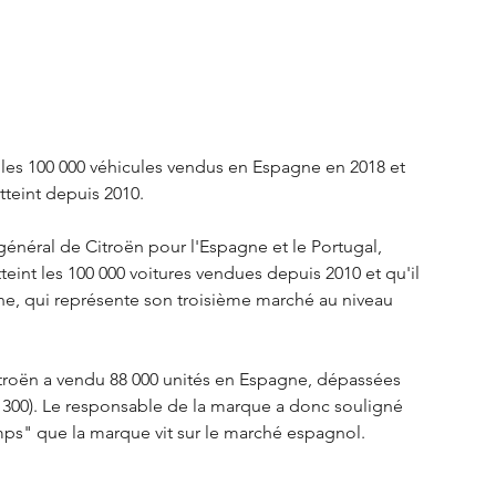
S3 Crossback
DS 4
urope
Autres régions
 les 100 000 véhicules vendus en Espagne en 2018 et 
atteint depuis 2010.
Nouveautés Citroën
 général de Citroën pour l'Espagne et le Portugal, 
teint les 100 000 voitures vendues depuis 2010 et qu'il 
gne, qui représente son troisième marché au niveau 
itroën a vendu 88 000 unités en Espagne, dépassées 
1 300). Le responsable de la marque a donc souligné 
mps" que la marque vit sur le marché espagnol.