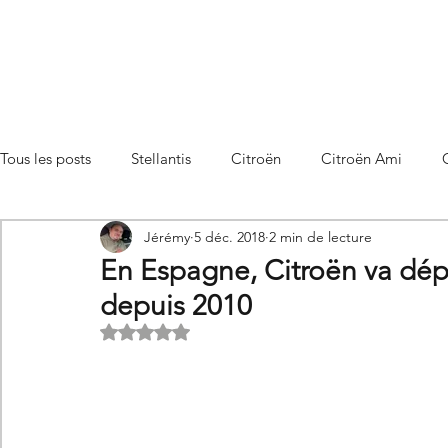
Tous les posts
Stellantis
Citroën
Citroën Ami
Jérémy
5 déc. 2018
2 min de lecture
Citroën C3 Aircross
Citroën C4
Citroën C4 X
En Espagne, Citroën va dépa
depuis 2010
Citroën C5 X
Citroën Berlingo
Citroën Basalt
Noté NaN étoiles sur 5.
Utilitaires Citroën
Futures Citroën
Essais et compar