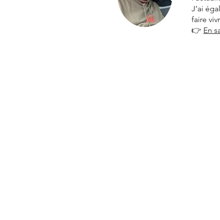
J’ai ég
faire vi
👉
En s