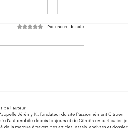
Noté 0 étoile sur 5.
Pas encore de note
e phares]
[Les innovations Citroën] D
roën 2CV (2028) :
l'AFIL au maintien de voie : 
ectrique de
trajectoire d'une innovation
signée Citroën
s de l’auteur
’appelle Jérémy K., fondateur du site Passionnément Citroën.
é d’automobile depuis toujours et de Citroën en particulier, j
ité de la marque à travers des articles, essais, analyses et dossier