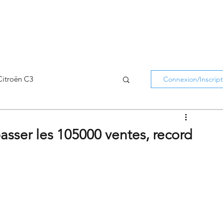
Citroën C3
Connexion/Inscript
Citroën C5 Aircross
sser les 105000 ventes, record
Citroën Holidays
atifs Citroën