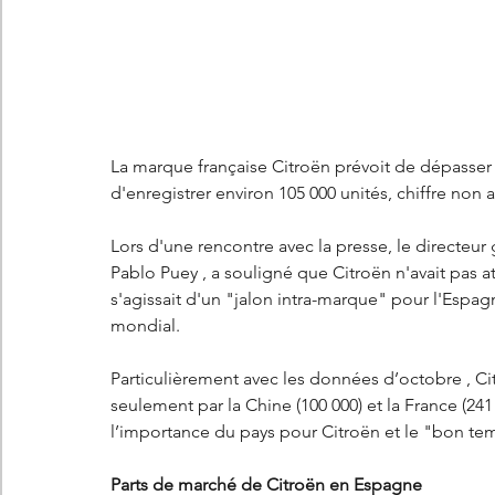
Les concepts Citroën
L'histoire Citroën
DS
D
DS7 Crossback
DS N°8
Marché automobile
E
La marque française Citroën prévoit de dépasser
d'enregistrer environ 105 000 unités, chiffre non 
Essais
France
Citroën Jumper
Citroën Jumpy
Lors d'une rencontre avec la presse, le directeur
Pablo Puey , a souligné que Citroën n'avait pas at
s'agissait d'un "jalon intra-marque" pour l'Espa
mondial.
Particulièrement avec les données d’octobre , C
seulement par la Chine (100 000) et la France (24
l’importance du pays pour Citroën et le "bon te
Parts de marché de Citroën en Espagne