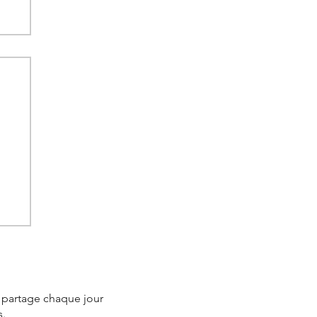
e
la
e partage chaque jour
s.