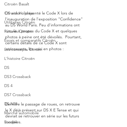
Citroën Basalt
Citroën Holidays
DS a donc présenté le Code X lors de 
l'inauguration de l'exposition "Confidence" 
Utilitaires Citroën
au DS World Paris. Peu d'informations ont 
circulé à propos du Code X et quelques 
Futures Citroën
photos à peine ont été dévoilés.  Pourtant, 
Essais et comparatifs Citroën
certains détails de ce Code X sont 
intéressants, les voici en photos : 
Les concepts Citroën
L'histoire Citroën
DS
DS3 Crossback
DS 4
DS7 Crossback
DS N°8
Derrière le passage de roues, on retrouve 
le X déjà présent sur DS X E Tense et qui 
Marché automobile
devrait se retrouver en série sur les futurs 
Europe
modèles.