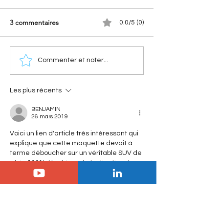
3 commentaires
0.0/5 (0)
DS Automobiles : une
Tout sur le DS N°
Commenter et noter...
future DS 3 au Mondial
: blindage, 350 ch
de Paris ?
suspension
oléopneumatiqu
Les plus récents
BENJAMIN
26 mars 2019
Voici un lien d'article très intéressant qui 
explique que cette maquette devait à 
terme déboucher sur un véritable SUV de 
série 100% électrique à destination de 
l'Amérique du Nord et notamment le 
Québec. Mais le projet a été finalement 
abandonné pour diverses raisons 
expliquées dans l'article. L'article insiste 
sur le fait que le style de ce concept ne 