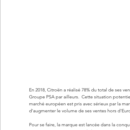
Les concepts Citroën
L'histoire Citroën
DS
D
DS7 Crossback
DS N°8
Marché automobile
E
Essais
France
Citroën Jumper
Citroën Jumpy
En 2018, Citroën a réalisé 78% du total de ses
Groupe PSA par ailleurs.  Cette situation poten
marché européen est pris avec sérieux par la mar
d'augmenter le volume de ses ventes hors d'Euro
Pour se faire, la marque est lancée dans la conqu