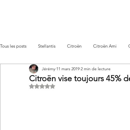
Tous les posts
Stellantis
Citroën
Citroën Ami
Jérémy
11 mars 2019
2 min de lecture
Citroën C3 Aircross
Citroën C4
Citroën C4 X
Citroën vise toujours 45% d
Noté NaN étoiles sur 5.
Citroën C5 X
Citroën Berlingo
Citroën Basalt
Utilitaires Citroën
Futures Citroën
Essais et compar