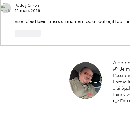
Paddy Citron
11 mars 2019
Viser c'est bien... mais un moment ou un autre, il faut tirer.
J'aime
À propo
✍️ Je m
Passionn
l’actual
J’ai ég
faire vi
👉
En s