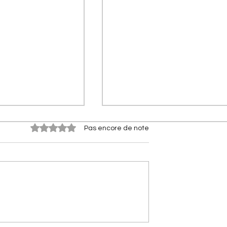
Noté 0 étoile sur 5.
Pas encore de note
es Citroën] Xantia
[Les anniversaires Citroën]
la sportive Citroën
Citroën AX : l'histoire d'un
ssé les supercars
citadine révolutionnaire qui