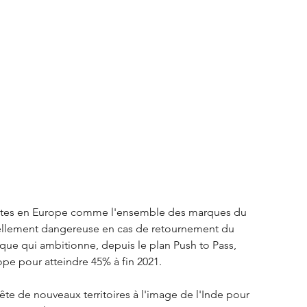
S3 Crossback
DS 4
urope
Autres régions
Nouveautés Citroën
 ventes en Europe comme l'ensemble des marques du 
tiellement dangereuse en cas de retournement du 
que qui ambitionne, depuis le plan Push to Pass, 
pe pour atteindre 45% à fin 2021.
ête de nouveaux territoires à l'image de l'Inde pour 