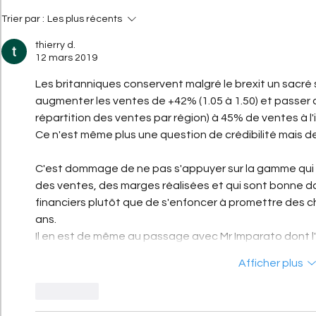
devenue mythique
Trier par :
Les plus récents
thierry d.
12 mars 2019
Les britanniques conservent malgré le brexit un sacré s
augmenter les ventes de +42% (1.05 à 1.50) et passer de 
répartition des ventes par région) à 45% de ventes à l'i
Ce n'est même plus une question de crédibilité mais de
C'est dommage de ne pas s'appuyer sur la gamme qui f
des ventes, des marges réalisées et qui sont bonne da
financiers plutôt que de s'enfoncer à promettre des ch
ans.
Il en est de même au passage avec Mr Imparato dont l
Afficher plus
J'aime