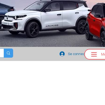
M
Se connecter