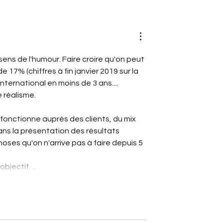
fête ses 40 ans
ens de l'humour. Faire croire qu'on peut 
17% (chiffres à fin janvier 2019 sur la 
nternational en moins de 3 ans.... 
 réalisme.
onctionne auprès des clients, du mix 
ns la présentation des résultats 
oses qu'on n'arrive pas à faire depuis 5 
'objectif…