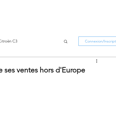
Citroën C3
Connexion/Inscript
Citroën C5 Aircross
e ses ventes hors d'Europe
Citroën Holidays
atifs Citroën