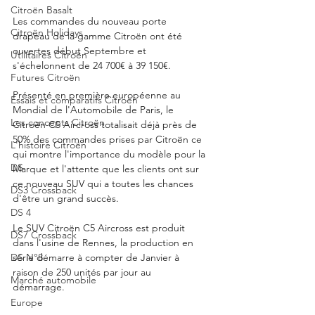
Citroën Basalt
Les commandes du nouveau porte 
Citroën Holidays
drapeau de la gamme Citroën ont été 
ouvertes début Septembre et 
Utilitaires Citroën
s'échelonnent de 24 700€ à 39 150€. 
Futures Citroën
Présenté en première européenne au 
Essais et comparatifs Citroën
Mondial de l'Automobile de Paris, le 
Les concepts Citroën
Citroën C5 Aircross totalisait déjà près de 
50% des commandes prises par Citroën ce 
L'histoire Citroën
qui montre l'importance du modèle pour la 
DS
Marque et l'attente que les clients ont sur 
ce nouveau SUV qui a toutes les chances 
DS3 Crossback
d'être un grand succès. 
DS 4
Le SUV Citroën C5 Aircross est produit 
DS7 Crossback
dans l'usine de Rennes, la production en 
DS N°8
série démarre à compter de Janvier à 
raison de 250 unités par jour au 
Marché automobile
démarrage. 
Europe