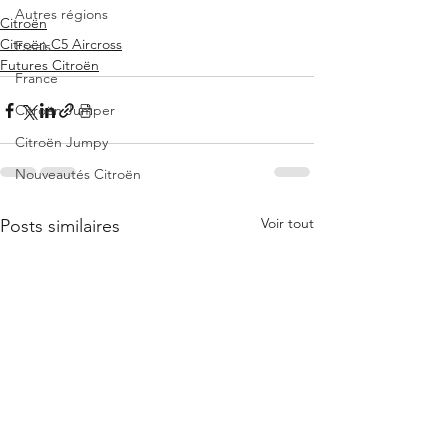
Autres régions
Citroën
Citroën C5 Aircross
Essais
Futures Citroën
France
Citroën Jumper
Citroën Jumpy
Nouveautés Citroën
Voir tout
Posts similaires