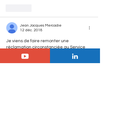
J'aime
Jean Jacques Mercadie
12 déc. 2018
Je viens de faire remonter une 
réclamation circonstanciée au Service 
Clientèle Citroën qui m'assure la faire 
suivre à sa Direction Régionale. Affaire à 
suivre
J'aime
Jean Jacques Mercadie
12 déc. 2018
A cette époque et selon les supports 
disponibles et les affirmations des 
vendeurs, le siège conducteur est 
"électrique 8 voies avec mémorisation" et 
ce de SERIE donc pas besoin de figurer 