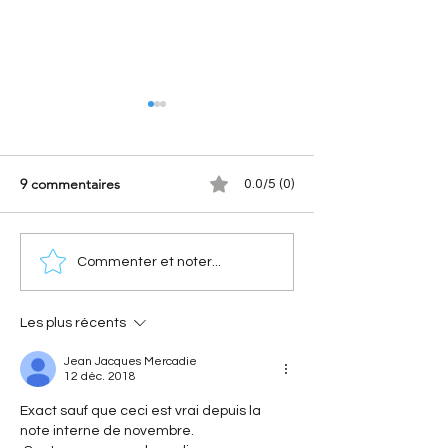
9 commentaires
0.0/5 (0)
[Les hommes qui ont fait
[A portée de pha
Commenter et noter...
Citroën] Georges-Marie
Nouvelle Citroën
Haardt : l’histoire du bras
(2028) : Le retour
droit d’André Citroën
électrique de l'i
Les plus récents
Jean Jacques Mercadie
12 déc. 2018
Exact sauf que ceci est vrai depuis la 
note interne de novembre.