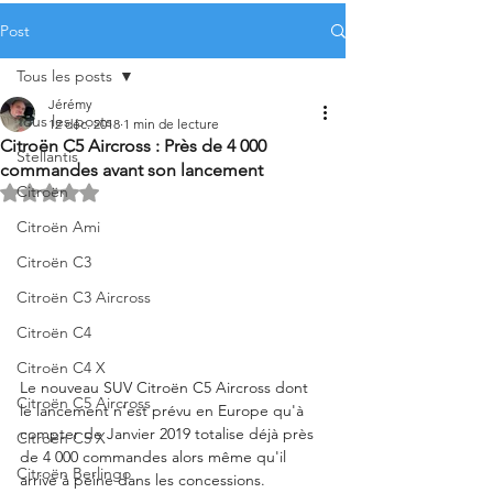
Post
Tous les posts
Jérémy
Tous les posts
12 déc. 2018
1 min de lecture
Citroën C5 Aircross : Près de 4 000
Stellantis
commandes avant son lancement
Citroën
Noté NaN étoiles sur 5.
Citroën Ami
Citroën C3
Citroën C3 Aircross
Citroën C4
Citroën C4 X
Le nouveau SUV Citroën C5 Aircross dont 
Citroën C5 Aircross
le lancement n'est prévu en Europe qu'à 
compter de Janvier 2019 totalise déjà près 
Citroën C5 X
de 4 000 commandes alors même qu'il 
Citroën Berlingo
arrive à peine dans les concessions.