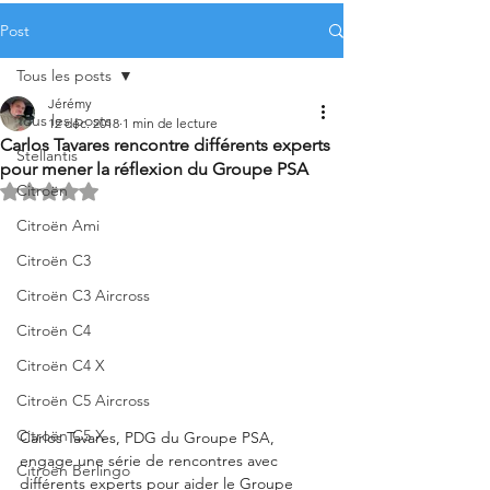
Post
Tous les posts
Jérémy
Tous les posts
12 déc. 2018
1 min de lecture
Carlos Tavares rencontre différents experts
Stellantis
pour mener la réflexion du Groupe PSA
Citroën
Noté NaN étoiles sur 5.
Citroën Ami
Citroën C3
Citroën C3 Aircross
Citroën C4
Citroën C4 X
Citroën C5 Aircross
Citroën C5 X
Carlos Tavares, PDG du Groupe PSA, 
engage une série de rencontres avec 
Citroën Berlingo
différents experts pour aider le Groupe 