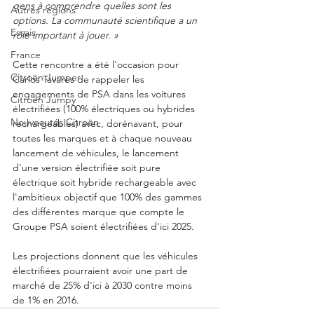
gens à comprendre quelles sont les 
Autres régions
options. La communauté scientifique a un 
Essais
rôle important à jouer. » 
France
Cette rencontre a été l'occasion pour 
Citroën Jumper
Carlos Tavares de rappeler les 
engagements de PSA dans les voitures 
Citroën Jumpy
électrifiées (100% électriques ou hybrides 
Nouveautés Citroën
rechargeables) avec, dorénavant, pour 
toutes les marques et à chaque nouveau 
lancement de véhicules, le lancement 
d'une version électrifiée soit pure 
électrique soit hybride rechargeable avec 
l'ambitieux objectif que 100% des gammes 
des différentes marque que compte le 
Groupe PSA soient électrifiées d'ici 2025.
Les projections donnent que les véhicules 
électrifiées pourraient avoir une part de 
marché de 25% d'ici à 2030 contre moins 
de 1% en 2016.