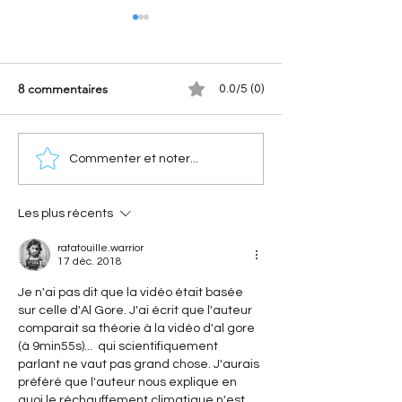
8 commentaires
0.0/5 (0)
[Les séries spéciales
[Les sportives Ci
Commenter et noter...
Citroën] Citroën Méhari
Xantia Activa V6 :
Azur : l'histoire de la série
sportive Citroën 
spéciale devenue
surclassé les sup
Les plus récents
mythique
ratatouille.warrior
17 déc. 2018
Je n'ai pas dit que la vidéo était basée 
sur celle d'Al Gore. J'ai écrit que l'auteur 
comparait sa théorie à la vidéo d'al gore 
(à 9min55s)...  qui scientifiquement 
parlant ne vaut pas grand chose. J'aurais 
préféré que l'auteur nous explique en 
quoi le réchauffement climatique n'est 