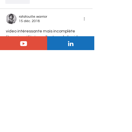
J'aime
ratatouille.warrior
15 déc. 2018
video intéressante mais incomplète 
(j'aurais préféré que l'auteur de la video 
base sa comparaison sur le rapport du 
GIEC plutôt que sur le show d'al gore ). et 
puis au final ce n'est pas qu'une question 
de CO2 ou de changement climatique. 
La vraie question est savoir comment 
l'humanité va gérer la question de la 
pollution de l'air, de l'eau, du 
changement climatique et de 
l'amenuisement des resources pour 7 
milliards d'individus? 
J'aime
Paddy Citron
13 déc. 2018