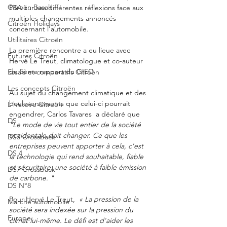
Citroën Basalt
PSA sur ses différentes réflexions face aux 
multiples changements annoncés 
Citroën Holidays
concernant l'automobile.  
Utilitaires Citroën
La première rencontre a eu lieue avec 
Futures Citroën
Hervé Le Treut, climatologue et co-auteur 
du 5ème rapport du GIEC. 
Essais et comparatifs Citroën
Les concepts Citroën
Au sujet du changement climatique et des 
bouleversements que celui-ci pourrait 
L'histoire Citroën
engendrer, Carlos Tavares  a déclaré que 
DS
"Le mode de vie tout entier de la société 
occidentale doit changer. Ce que les 
DS3 Crossback
entreprises peuvent apporter à cela, c'est 
DS 4
la technologie qui rend souhaitable, fiable 
et sécuritaire, une société à faible émission 
DS7 Crossback
de carbone. "
DS N°8
Pour Hervé Le Treut,  
« La pression de la 
Marché automobile
société sera indexée sur la pression du 
Europe
climat lui-même. Le défi est d'aider les 