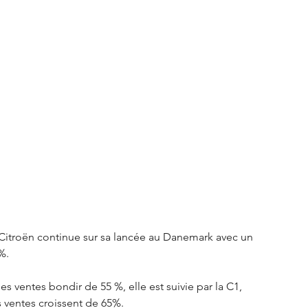
S3 Crossback
DS 4
urope
Autres régions
Nouveautés Citroën
 Citroën continue sur sa lancée au Danemark avec un 
%. 
es ventes bondir de 55 %, elle est suivie par la C1, 
 ventes croissent de 65%.