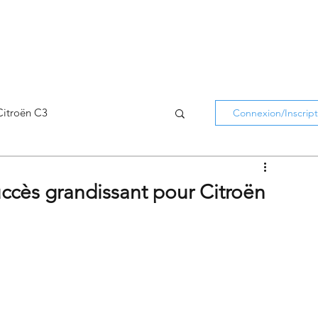
Citroën C3
Connexion/Inscript
Citroën C5 Aircross
uccès grandissant pour Citroën
Citroën Holidays
atifs Citroën