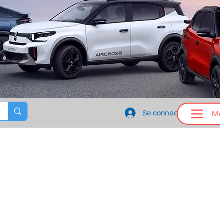
M
Se connecter