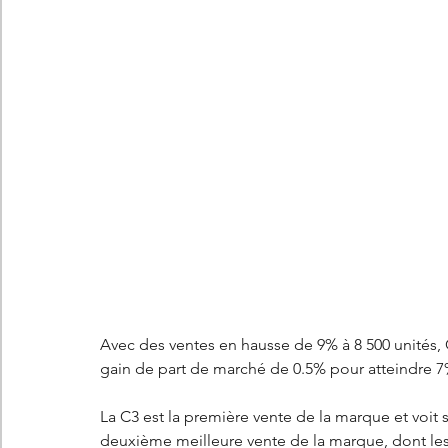
Les concepts Citroën
L'histoire Citroën
DS
D
DS7 Crossback
DS N°8
Marché automobile
E
Essais
France
Citroën Jumper
Citroën Jumpy
Avec des ventes en hausse de 9% à 8 500 unités,
gain de part de marché de 0.5% pour atteindre 7
La C3 est la première vente de la marque et voit s
deuxième meilleure vente de la marque, dont les