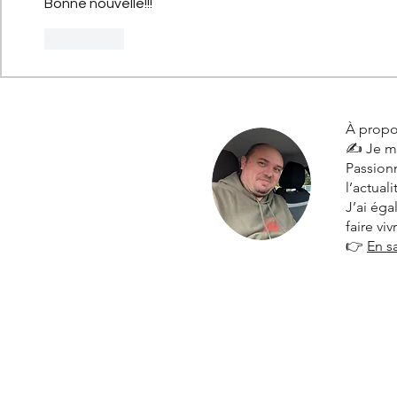
Bonne nouvelle!!!
J'aime
À propo
✍️ Je m
Passionn
l’actual
J’ai ég
faire vi
👉
En s