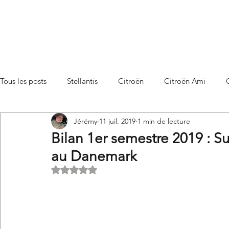
Tous les posts
Stellantis
Citroën
Citroën Ami
Jérémy
11 juil. 2019
1 min de lecture
Citroën C3 Aircross
Citroën C4
Citroën C4 X
Bilan 1er semestre 2019 : S
au Danemark
Citroën C5 X
Citroën Berlingo
Citroën Basalt
Noté NaN étoiles sur 5.
Utilitaires Citroën
Futures Citroën
Essais et compar