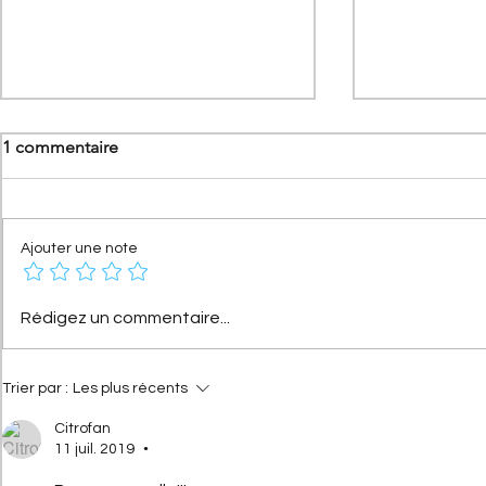
1 commentaire
Ajouter une note
[Les anniversaires Citroën]
[Les Record
Rédigez un commentaire...
Citroën AX : l'histoire d'une
C4 Cactus Ai
citadine révolutionnaire qui
du concept 
fête ses 40 ans
Trier par :
Les plus récents
Citrofan
11 juil. 2019
•