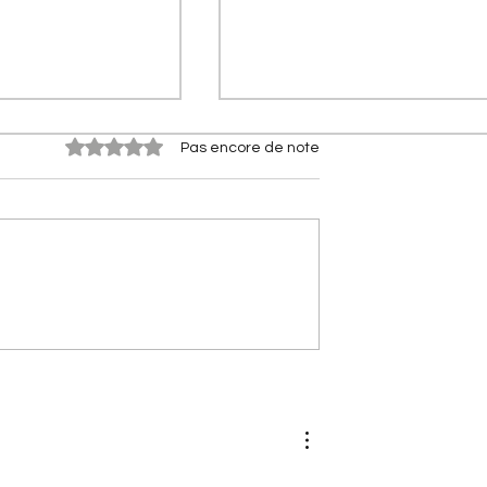
Noté 0 étoile sur 5.
Pas encore de note
s Citroën] Citroën
[Les Citroën de compétitio
rflow : le secret
Citroën 2CV Cross :
à 2 l/100 km
comment elle a conquis la
terre