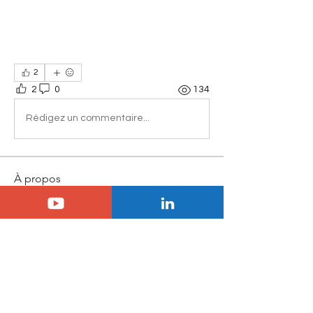
2
2
0
134
Rédigez un commentaire...
À propos
Bienvenue dans le groupe !
Communiquez avec d'autres
membres, suivez les actualités et
partagez du contenu.
membres
JEAN PAUL GUIGOU
S'abonner